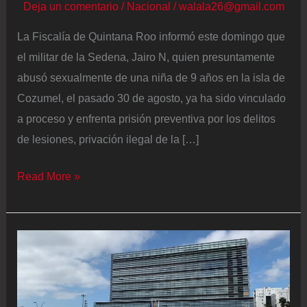
Deja un comentario
/
Nacional
/
walala26@gmail.com
La Fiscalía de Quintana Roo informó este domingo que
el militar de la Sedena, Jairo N, quien presuntamente
abusó sexualmente de una niña de 9 años en la isla de
Cozumel, el pasado 30 de agosto, ya ha sido vinculado
a proceso y enfrenta prisión preventiva por los delitos
de lesiones, privación ilegal de la […]
El
Read More »
fiscal
de
Quintana
Roo
cierra
filas