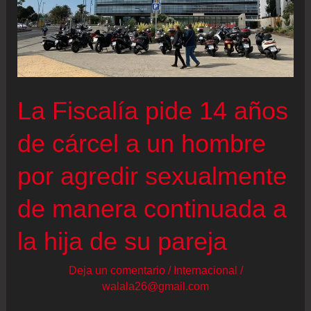
con
el
Ejército
en
el
La Fiscalía pide 14 años
caso
de cárcel a un hombre
del
militar
por agredir sexualmente
acusado
de
de manera continuada a
abusar
la hija de su pareja
de
una
Deja un comentario
/
Internacional
/
niña
walala26@gmail.com
de