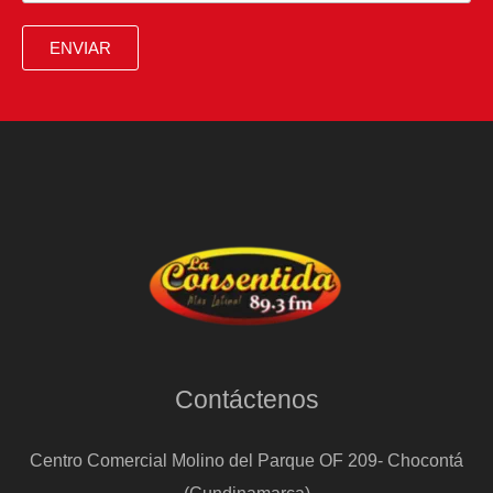
un
hombre
ENVIAR
por
agredir
sexualmente
de
manera
continuada
a
la
hija
de
Contáctenos
su
pareja
Centro Comercial Molino del Parque OF 209- Chocontá
(Cundinamarca)