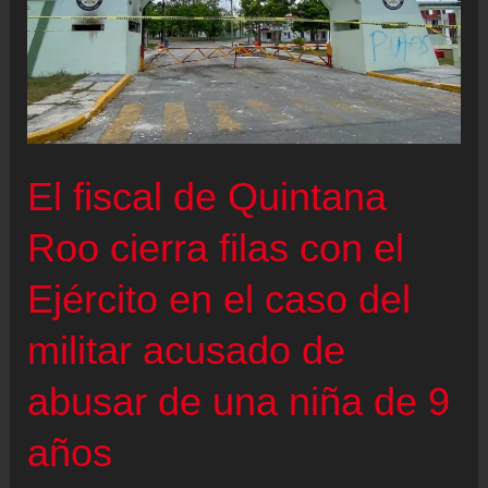
El fiscal de Quintana
Roo cierra filas con el
Ejército en el caso del
militar acusado de
abusar de una niña de 9
años