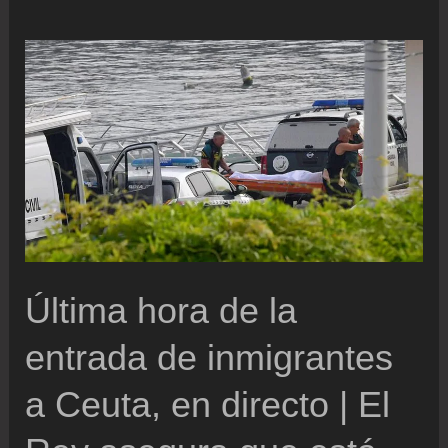
luchan
contra
un
incendio
cerca
del
Parque
de
Aigüestortes
y
Última hora de la
que
entrada de inmigrantes
temen
que
a Ceuta, en directo | El
esté
activo