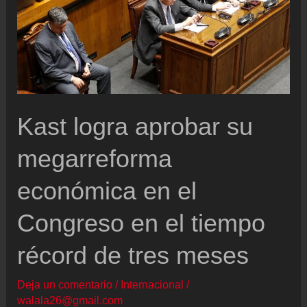
por
la
violencia
en
Michoacán
Kast logra aprobar su
megarreforma
económica en el
Congreso en el tiempo
récord de tres meses
Deja un comentario
/
Internacional
/
walala26@gmail.com