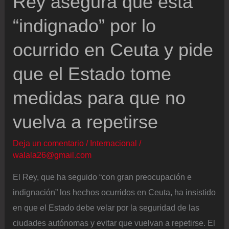
Rey asegura que está
varios
“indignado” por lo
días
ocurrido en Ceuta y pide
que el Estado tome
medidas para que no
vuelva a repetirse
Deja un comentario
/
Internacional
/
walala26@gmail.com
El Rey, que ha seguido “con gran preocupación e
indignación” los hechos ocurridos en Ceuta, ha insistido
en que el Estado debe velar por la seguridad de las
ciudades autónomas y evitar que vuelvan a repetirse. El