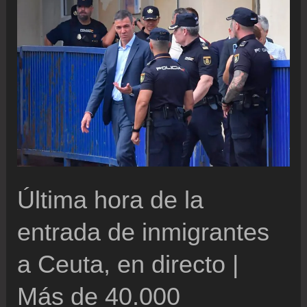
Estado
tome
medidas
para
que
no
vuelva
a
repetirse
Última hora de la
entrada de inmigrantes
a Ceuta, en directo |
Más de 40.000