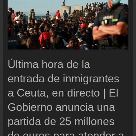
el
Congreso
en
el
tiempo
récord
Última hora de la
de
tres
entrada de inmigrantes
meses
a Ceuta, en directo | El
Gobierno anuncia una
partida de 25 millones
de euros para atender a