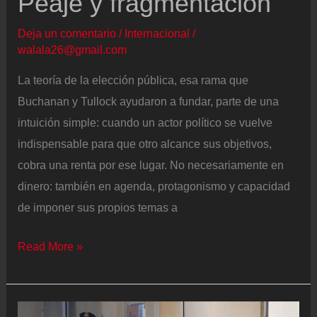
Peaje y fragmentación
El
Rey
Deja un comentario
/
Internacional
/
walala26@gmail.com
asegura
que
La teoría de la elección pública, esa rama que
está
Buchanan y Tullock ayudaron a fundar, parte de una
“indignado”
intuición simple: cuando un actor político se vuelve
por
indispensable para que otro alcance sus objetivos,
lo
cobra una renta por ese lugar. No necesariamente en
ocurrido
dinero: también en agenda, protagonismo y capacidad
en
de imponer sus propios temas a
Ceuta
y
Peaje
Read More »
pide
y
que
fragmentación
el