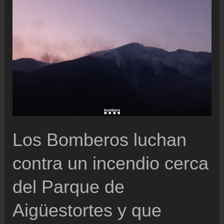
una
de
las
legislaciones
antidrogas
más
estrictas
de
América
Los Bomberos luchan
Latina
para
contra un incendio cerca
sus
del Parque de
autoridades
Aigüestortes y que