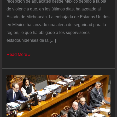
recepción de aguacates desde México debido a la ola
de violencia que, en los últimos días, ha azotado al
Estado de Michoacán. La embajada de Estados Unidos
en México ha lanzado una alerta de seguridad para la
región, lo que ha obligado a los supervisores
estadounidenses de la […]
Estados
Read More »
Unidos
frena
la
exportación
de
aguacate
desde
México