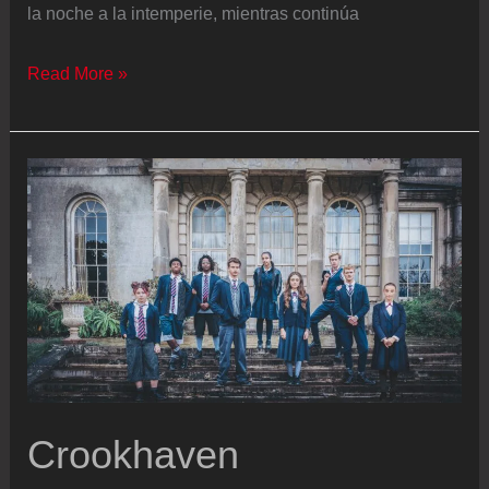
la noche a la intemperie, mientras continúa
Última
Read More »
hora
de
la
entrada
de
inmigrantes
a
Ceuta,
en
directo
|
Crookhaven
Más