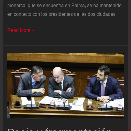
monarca, que se encuentra en Palma, se ha mantenido
en contacto con los presidentes de las dos ciudades
Última
Read More »
hora
de
la
entrada
de
inmigrantes
a
Ceuta,
en
directo
|