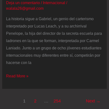
de
Deja un comentario
/
Internacional
/
walala26@gmail.com
40.000
inmigrantes
La historia sigue a Gabriel, un genio del carterismo
han
interpretado por Lucas Leach, y a su archirrival
entrado
Penelope, la hija del director de la secreta escuela para
de
ladrones en la que se forman, interpretada por Carmel
manera
Laniado. Junto a un grupo de ocho jóvenes estudiantes
irregular
internacionales muy diferentes entre sí, competirán por
en
hacerse con la
Ceuta,
según
Crookhaven
Read More »
las
primeras
estimaciones
1
2
…
254
Next
→