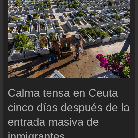
entrada
de
inmigrantes
a
Ceuta,
en
directo
|
El
Calma tensa en Ceuta
Gobierno
anuncia
cinco días después de la
una
entrada masiva de
partida
de
inmigrantes