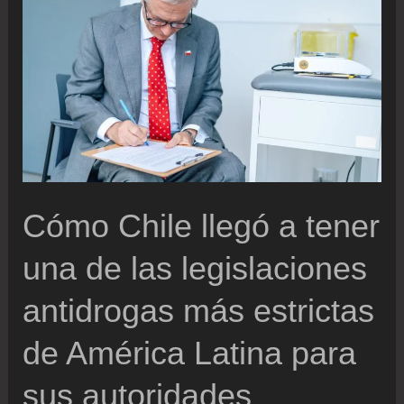
días
después
de
la
entrada
masiva
de
inmigrantes
Cómo Chile llegó a tener
una de las legislaciones
antidrogas más estrictas
de América Latina para
sus autoridades