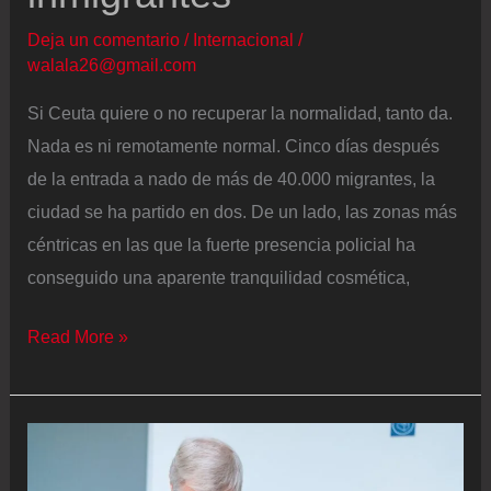
25
millones
Deja un comentario
/
Internacional
/
walala26@gmail.com
de
euros
Si Ceuta quiere o no recuperar la normalidad, tanto da.
para
Nada es ni remotamente normal. Cinco días después
atender
de la entrada a nado de más de 40.000 migrantes, la
a
ciudad se ha partido en dos. De un lado, las zonas más
los
céntricas en las que la fuerte presencia policial ha
menores
conseguido una aparente tranquilidad cosmética,
en
Ceuta
Calma
Read More »
tensa
en
Ceuta
cinco