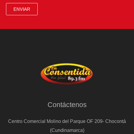
en
ENVIAR
el
sur:
este
es
el
clima
esperado
para
hoy
9
Contáctenos
de
septiembre
Centro Comercial Molino del Parque OF 209- Chocontá
(Cundinamarca)