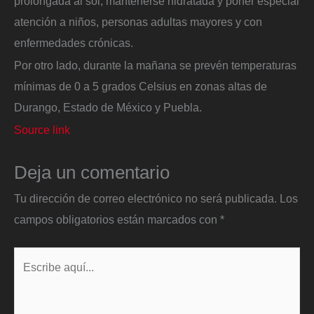
prolongada al sol, mantenerse hidratada y poner especial
atención a niños, personas adultas mayores y con
enfermedades crónicas.
Por otro lado, durante la mañana se prevén temperaturas
mínimas de 0 a 5 grados Celsius en zonas altas de
Durango, Estado de México y Puebla.
Source link
Deja un comentario
Tu dirección de correo electrónico no será publicada.
Los
campos obligatorios están marcados con
*
Escribe
aquí...