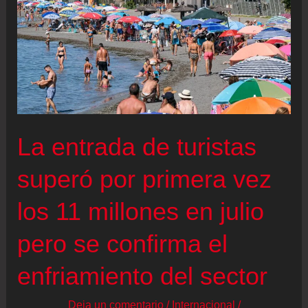
La entrada de turistas
superó por primera vez
los 11 millones en julio
pero se confirma el
enfriamiento del sector
Deja un comentario
/
Internacional
/