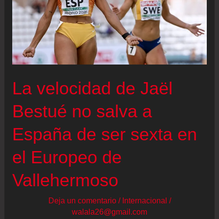
La velocidad de Jaël
Bestué no salva a
España de ser sexta en
el Europeo de
Vallehermoso
Deja un comentario
/
Internacional
/
walala26@gmail.com