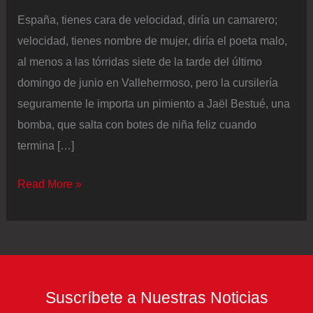
España, tienes cara de velocidad, diría un camarero;
velocidad, tienes nombre de mujer, diría el poeta malo,
al menos a las tórridas siete de la tarde del último
domingo de junio en Vallehermoso, pero la cursilería
seguramente le importa un pimiento a Jaël Bestué, una
bomba, que salta con botes de niña feliz cuando
termina […]
La
Read More »
velocidad
de
Jaël
Bestué
no
Suscríbete a Nuestras Noticias
salva