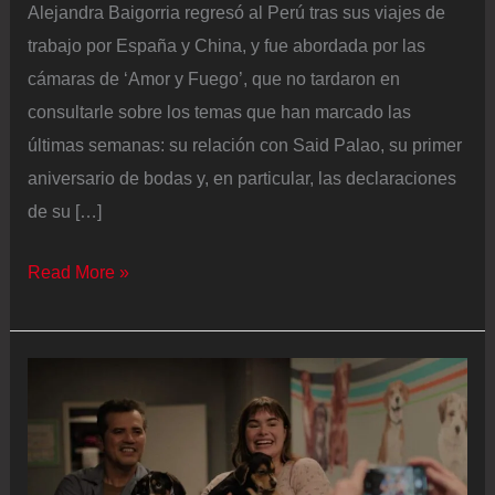
Alejandra Baigorria regresó al Perú tras sus viajes de
trabajo por España y China, y fue abordada por las
cámaras de ‘Amor y Fuego’, que no tardaron en
consultarle sobre los temas que han marcado las
últimas semanas: su relación con Said Palao, su primer
aniversario de bodas y, en particular, las declaraciones
de su […]
Alejandra
Read More »
Baigorria
rompe
el
silencio
sobre
su