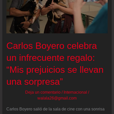
amistad
con
Vania
Bludau
tras
polémico
Carlos Boyero celebra
ampay
un infrecuente regalo:
de
Said
“Mis prejuicios se llevan
Palao
y
una sorpresa”
Mario
Deja un comentario
/
Internacional
/
Irivarren
walala26@gmail.com
Carlos Boyero salió de la sala de cine con una sonrisa