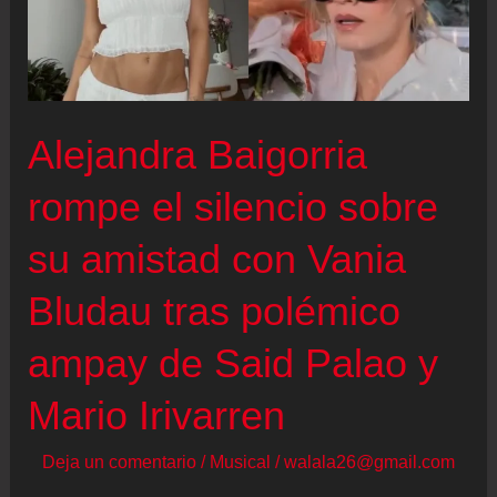
Alejandra Baigorria
rompe el silencio sobre
su amistad con Vania
Bludau tras polémico
ampay de Said Palao y
Mario Irivarren
Deja un comentario
/
Musical
/
walala26@gmail.com