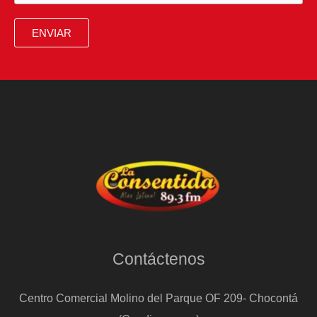
se
llevan
ENVIAR
una
sorpresa”
Contáctenos
Centro Comercial Molino del Parque OF 209- Chocontá