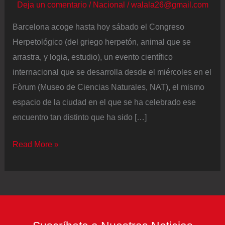
Deja un comentario
/
Nacional
/
walala26@gmail.com
Barcelona acoge hasta hoy sábado el Congreso
Herpetológico (del griego herpetón, animal que se
arrastra, y logia, estudio), un evento científico
internacional que se desarrolla desde el miércoles en el
Fòrum (Museo de Ciencias Naturales, NAT), el mismo
espacio de la ciudad en el que se ha celebrado ese
encuentro tan distinto que ha sido […]
Sabios
Read More »
de
las
lagartijas,
las
serpientes