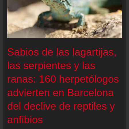
Sabios de las lagartijas,
las serpientes y las
ranas: 160 herpetólogos
advierten en Barcelona
del declive de reptiles y
anfibios