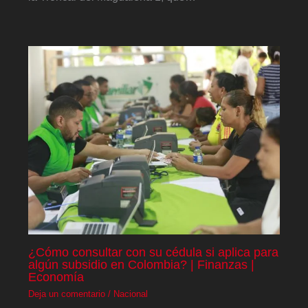
¿Cómo consultar con su cédula si aplica para
algún subsidio en Colombia? | Finanzas |
Economía
Deja un comentario
/
Nacional