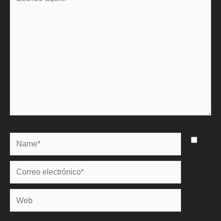
aquí...
Name*
Correo
electrónico*
Web