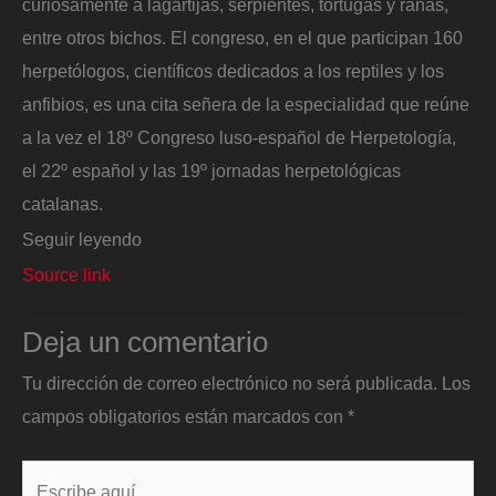
curiosamente a lagartijas, serpientes, tortugas y ranas,
entre otros bichos. El congreso, en el que participan 160
herpetólogos, científicos dedicados a los reptiles y los
anfibios, es una cita señera de la especialidad que reúne
a la vez el 18º Congreso luso-español de Herpetología,
el 22º español y las 19º jornadas herpetológicas
catalanas.
Seguir leyendo
Source link
Deja un comentario
Tu dirección de correo electrónico no será publicada.
Los
campos obligatorios están marcados con
*
Escribe