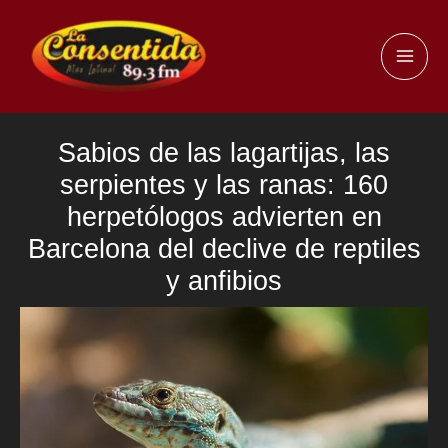
Ir
al
MAI
contenido
ME
Sabios de las lagartijas, las
serpientes y las ranas: 160
herpetólogos advierten en
Barcelona del declive de reptiles
y anfibios