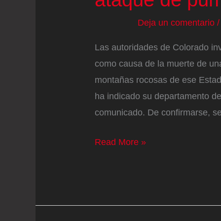
Deja un comentario
Las autoridades de Colorado in
como causa de la muerte de una
montañas rocosas de ese Estad
ha indicado su departamento de
comunicado. De confirmarse, se
Una
Read More »
mujer
muere
en
un