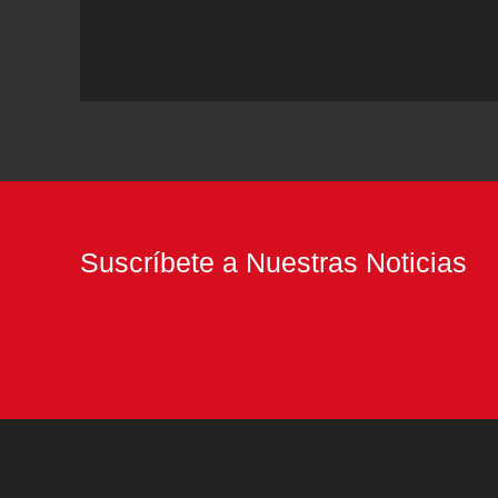
machos
que
paren
o ponen huevos?
Suscríbete a Nuestras Noticias