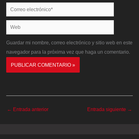
Correo
electrónico*
Web
Guardar mi nombre, correo electrónico y sitio web en este
navegador para la próxima vez que haga un comentario.
←
Entrada anterior
Entrada siguiente
→