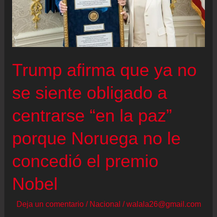
alerta
ante
un
horizonte
económico
Trump afirma que ya no
repleto
se siente obligado a
de
riesgos
centrarse “en la paz”
porque Noruega no le
concedió el premio
Nobel
Deja un comentario
/
Nacional
/
walala26@gmail.com