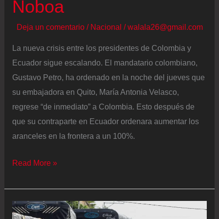
Noboa
de
conversaciones
Deja un comentario
/
Nacional
/
walala26@gmail.com
sobre
el
La nueva crisis entre los presidentes de Colombia y
TMEC
Ecuador sigue escalando. El mandatario colombiano,
Gustavo Petro, ha ordenado en la noche del jueves que
su embajadora en Quito, María Antonia Velasco,
regrese “de inmediato” a Colombia. Esto después de
que su contraparte en Ecuador ordenara aumentar los
aranceles en la frontera a un 100%.
Petro
Read More »
ordena
el
regreso