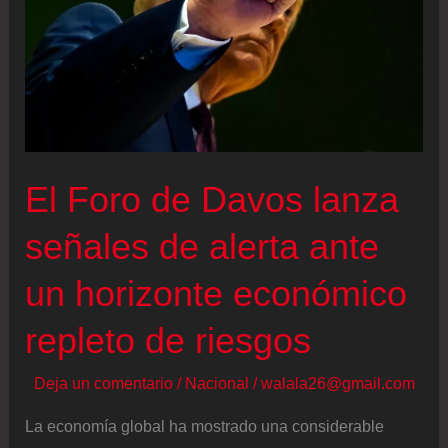
para
resolver
la
guerra
comercial
con
El Foro de Davos lanza
Ecuador
señales de alerta ante
un horizonte económico
repleto de riesgos
Deja un comentario
/
Nacional
/
walala26@gmail.com
La economía global ha mostrado una considerable