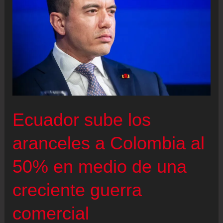
igualar
el
50%
a
Ecuador
Ecuador sube los
aranceles a Colombia al
50% en medio de una
creciente guerra
comercial