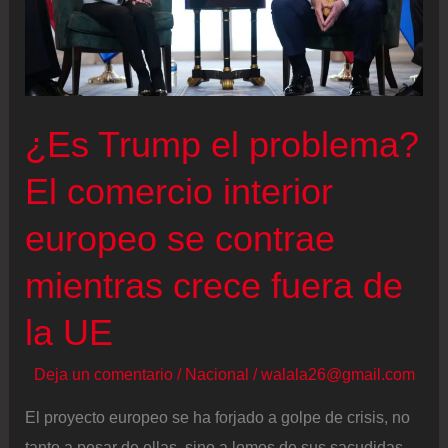
al
sí
con
condiciones
¿Es Trump el problema?
El comercio interior
europeo se contrae
mientras crece fuera de
la UE
Deja un comentario
/
Nacional
/
walala26@gmail.com
El proyecto europeo se ha forjado a golpe de crisis, no
tanto a pesar de ellas, sino a lomos de sus sacudidas.