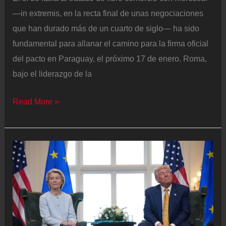
—in extremis, en la recta final de unas negociaciones
que han durado más de un cuarto de siglo— ha sido
fundamental para allanar el camino para la firma oficial
del pacto en Paraguay, el próximo 17 de enero. Roma,
bajo el liderazgo de la
Meloni
Read More »
desbloquea
el
acuerdo
con
Mercosur:
del
freno
político