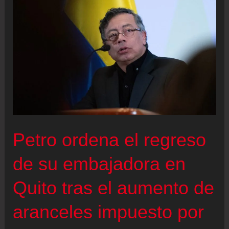
e
inversiones:
los
temas
a
tratar
entre
México
y
Petro ordena el regreso
EE
UU
de su embajadora en
en
Quito tras el aumento de
la
segunda
aranceles impuesto por
ronda