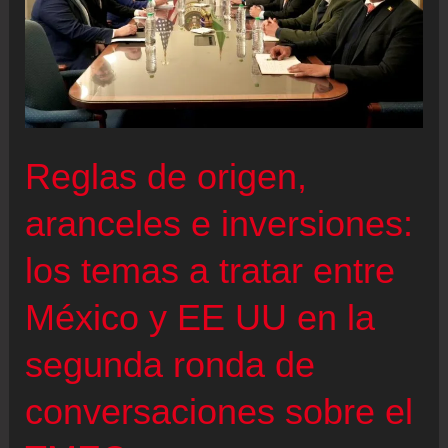
el
tirón
del
Mundial
para
promocionarse
Reglas de origen,
en
Estados
aranceles e inversiones:
Unidos
los temas a tratar entre
México y EE UU en la
segunda ronda de
conversaciones sobre el