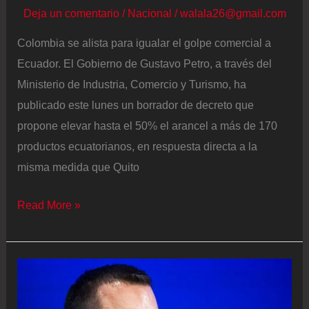
Deja un comentario
/
Nacional
/
walala26@gmail.com
Colombia se alista para igualar el golpe comercial a
Ecuador. El Gobierno de Gustavo Petro, a través del
Ministerio de Industria, Comercio y Turismo, ha
publicado este lunes un borrador de decreto que
propone elevar hasta el 50% el arancel a más de 170
productos ecuatorianos, en respuesta directa a la
misma medida que Quito
Colombia
Read More »
alista
una
batería
arancelaria
para