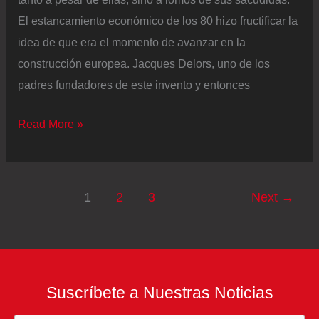
El estancamiento económico de los 80 hizo fructificar la
idea de que era el momento de avanzar en la
construcción europea. Jacques Delors, uno de los
padres fundadores de este invento y entonces
¿Es
Read More »
Trump
el
problema?
1
2
3
Next
→
El
comercio
interior
europeo
Suscríbete a Nuestras Noticias
se
contrae