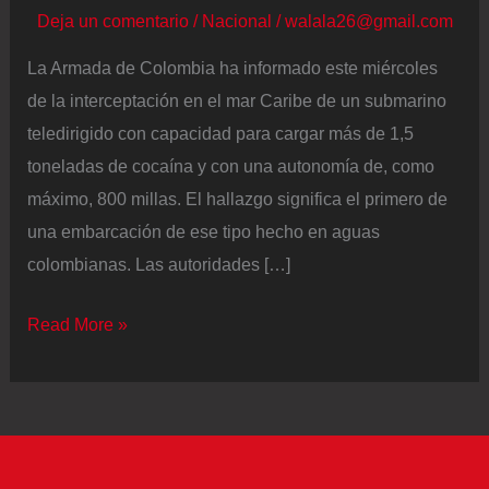
Deja un comentario
/
Nacional
/
walala26@gmail.com
La Armada de Colombia ha informado este miércoles
de la interceptación en el mar Caribe de un submarino
teledirigido con capacidad para cargar más de 1,5
toneladas de cocaína y con una autonomía de, como
máximo, 800 millas. El hallazgo significa el primero de
una embarcación de ese tipo hecho en aguas
colombianas. Las autoridades […]
La
Read More »
Armada
de
Colombia
intercepta
un