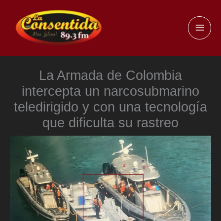
Ir
al
MAI
contenido
ME
La Armada de Colombia
intercepta un narcosubmarino
teledirigido y con una tecnología
que dificulta su rastreo