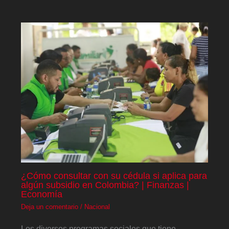
¿Cómo consultar con su cédula si aplica para
algún subsidio en Colombia? | Finanzas |
Economía
Deja un comentario
/
Nacional
Los diversos programas sociales que tiene