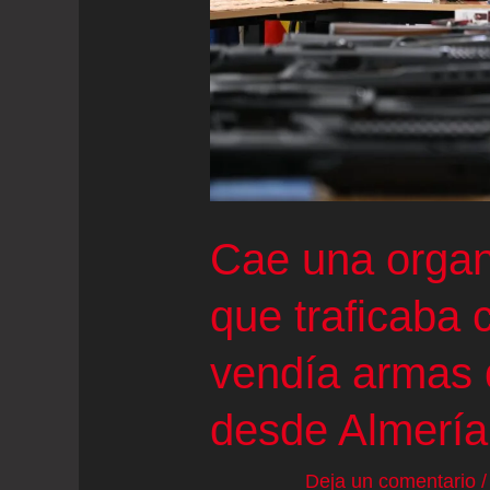
irregularidades
en
contratos
Cae una organ
que traficaba
vendía armas 
desde Almería
Deja un comentario