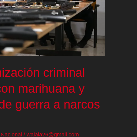
ización criminal
 con marihuana y
de guerra a narcos
/
Nacional
/
walala26@gmail.com