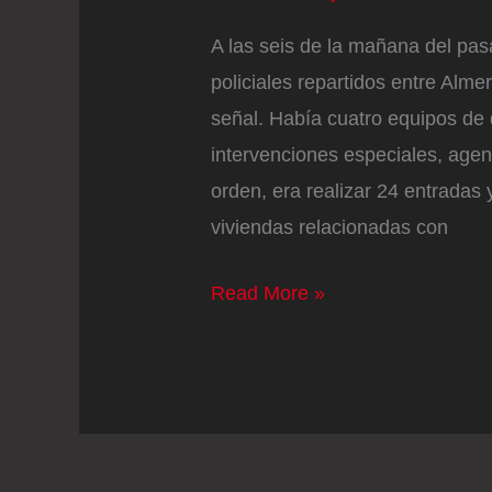
A las seis de la mañana del pas
policiales repartidos entre Alm
señal. Había cuatro equipos de 
intervenciones especiales, agent
orden, era realizar 24 entradas
viviendas relacionadas con
Cae
Read More »
una
organización
criminal
que
traficaba