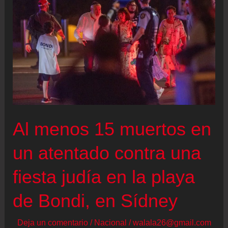
de
Salamanca
apuntan
a
un
ataque
del
Cartel
Al menos 15 muertos en
Santa
Rosa
un atentado contra una
de
fiesta judía en la playa
Lima
sobre
de Bondi, en Sídney
el
Cartel
Deja un comentario
/
Nacional
/
walala26@gmail.com