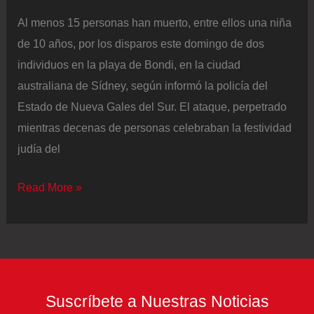
Jalisco
Al menos 15 personas han muerto, entre ellos una niña
de 10 años, por los disparos este domingo de dos
individuos en la playa de Bondi, en la ciudad
australiana de Sídney, según informó la policía del
Estado de Nueva Gales del Sur. El ataque, perpetrado
mientras decenas de personas celebraban la festividad
judía del
Al
Read More »
menos
15
muertos
en
un
Suscríbete a Nuestras Noticias
atentado