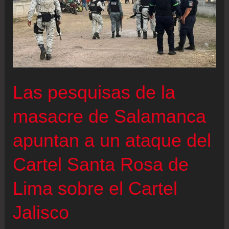
Las pesquisas de la
masacre de Salamanca
apuntan a un ataque del
Cartel Santa Rosa de
Lima sobre el Cartel
Jalisco