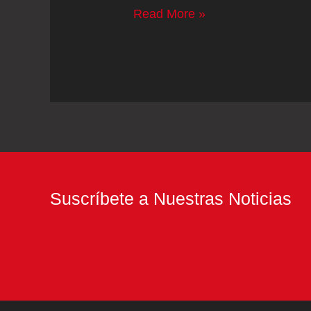
Unai
Read More »
Emery
oposita
a
la
Premier
Suscríbete a Nuestras Noticias