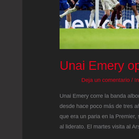
al
Friburgo
Unai Emery op
Deja un comentario
/
I
Unai Emery corre la banda albo
desde hace poco más de tres a
que era un paria en la Premier,
al liderato. El martes visita al 