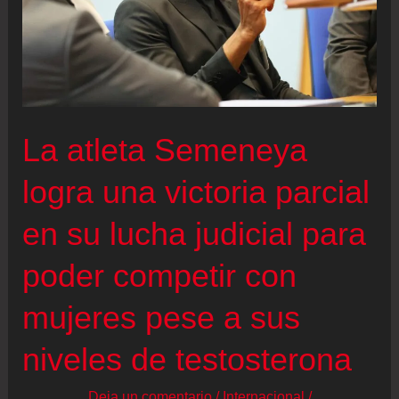
Alegna
González
en
el
kilómetro
La atleta Semeneya
16
y
logra una victoria parcial
logra
en su lucha judicial para
el
doblete
poder competir con
en
mujeres pese a sus
los
20
niveles de testosterona
kilómetros
marcha
Deja un comentario
/
Internacional
/