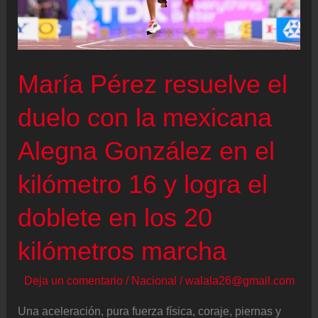
el
oro,
y
María Pérez resuelve el
lo
busqué,
duelo con la mexicana
pero
Alegna González en el
tuve
plata”
kilómetro 16 y logra el
doblete en los 20
kilómetros marcha
Deja un comentario
/
Nacional
/
walala26@gmail.com
Una aceleración, pura fuerza física, coraje, piernas y