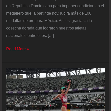
en República Dominicana para imponer condición en el
medallero que, a partir de hoy, lucirá más de 100
medallas de oro para México. Así es, gracias a la
cosecha dorada que lograron nuestros atletas
nacionales, entre ellos: […]
¡Delegación
Read More »
dorada!
México
supera
las
100
medallas
de
oro