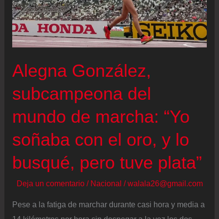
en
los
Juegos
Centroamericanos
Alegna González,
2026
subcampeona del
mundo de marcha: “Yo
soñaba con el oro, y lo
busqué, pero tuve plata”
Deja un comentario
/
Nacional
/
walala26@gmail.com
Pese a la fatiga de marchar durante casi hora y media a