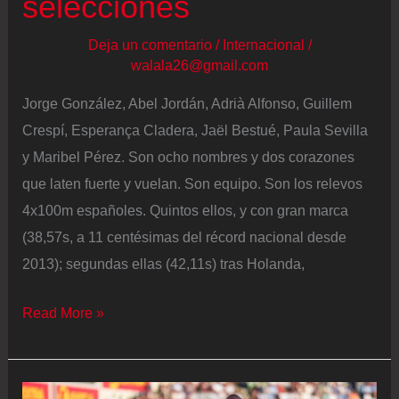
selecciones
Deja un comentario
/
Internacional
/
walala26@gmail.com
Jorge González, Abel Jordán, Adrià Alfonso, Guillem
Crespí, Esperança Cladera, Jaël Bestué, Paula Sevilla
y Maribel Pérez. Son ocho nombres y dos corazones
que laten fuerte y vuelan. Son equipo. Son los relevos
4x100m españoles. Quintos ellos, y con gran marca
(38,57s, a 11 centésimas del récord nacional desde
2013); segundas ellas (42,11s) tras Holanda,
La
Read More »
explosión
de
los