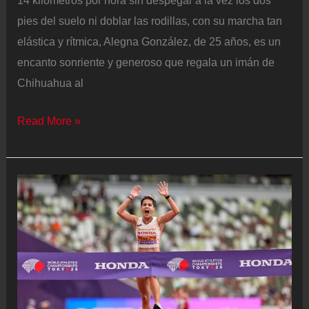
14 kilómetros por hora sin despegar a la vez los dos
pies del suelo ni doblar las rodillas, con su marcha tan
elástica y rítmica, Alegna González, de 25 años, es un
encanto sonriente y generoso que regala un imán de
Chihuahua al
Alegna
Read More »
González,
subcampeona
del
mundo
de
marcha:
“Yo
soñaba
con