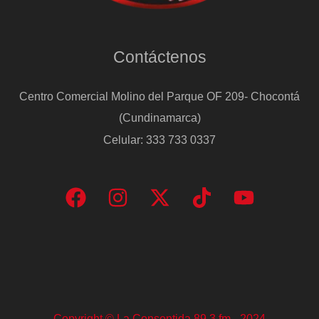
vallas
Contáctenos
Centro Comercial Molino del Parque OF 209- Chocontá
(Cundinamarca)
Celular: 333 733 0337
Copyright © La Consentida 89.3 fm - 2024