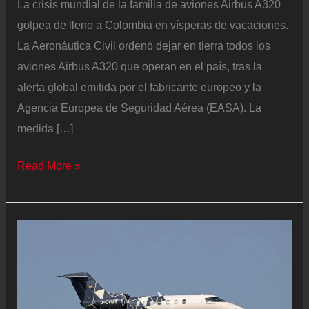
La crisis mundial de la familia de aviones Airbus A320
golpea de lleno a Colombia en vísperas de vacaciones.
La Aeronáutica Civil ordenó dejar en tierra todos los
aviones Airbus A320 que operan en el país, tras la
alerta global emitida por el fabricante europeo y la
Agencia Europea de Seguridad Aérea (EASA). La
medida […]
La
Read More »
Aeronáutica
Civil
obliga
a
aparcar
la