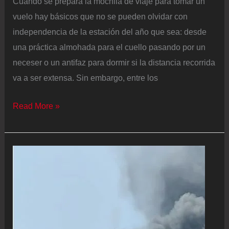
Cuando se prepara la mochila de viaje para tomar un
vuelo hay básicos que no se pueden olvidar con
independencia de la estación del año que sea: desde
una práctica almohada para el cuello pasando por un
neceser o un antifaz para dormir si la distancia recorrida
va a ser extensa. Sin embargo, entre los
¿Vas
Read More »
a
viajar
en
avión?
Estas
baterías
externas
sí