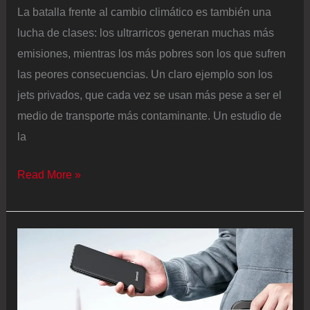
La batalla frente al cambio climático es también una
lucha de clases: los ultrarricos generan muchas más
emisiones, mientras los más pobres son los que sufren
las peores consecuencias. Un claro ejemplo son los
jets privados, que cada vez se usan más pese a ser el
medio de transporte más contaminante. Un estudio de
la
Cada
Read More »
jet
privado
genera
de
media
tantas