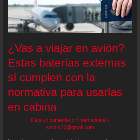
emisiones
al
año
como
177
¿Vas a viajar en avión?
coches,
Estas baterías externas
según
un
sí cumplen con la
estudio
normativa para usarlas
en cabina
Deja un comentario
/
Internacional
/
walala26@gmail.com