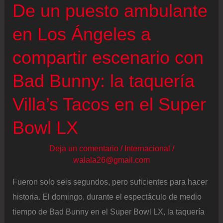
colaboración
De un puesto ambulante
de
en Los Ángeles a
Zara
y
compartir escenario con
Bad
Bunny
Bad Bunny: la taquería
escenifican
Villa’s Tacos en el Super
los
dilemas
Bowl LX
de
Deja un comentario
/
Internacional
/
la
walala26@gmail.com
moda
en
Fueron solo seis segundos, pero suficientes para hacer
2026
historia. El domingo, durante el espectáculo de medio
tiempo de Bad Bunny en el Super Bowl LX, la taquería