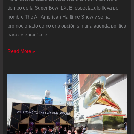
tiempo de la Super Bowl LX. El espectáculo lleva por
nombre The All American Halftime Show y se ha
promocionado como una opción sin una agenda política
para celebrar “la fe,
Turning
Read More »
Point
USA
anuncia
un
concierto
alternativo
con
Kid
Rock