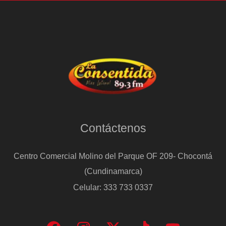
Residente
antes
de
terminar
el
2025
Contáctenos
Centro Comercial Molino del Parque OF 209- Chocontá
(Cundinamarca)
Celular: 333 733 0337