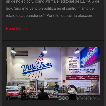
un gesto épico y, como afirma el editorial de EL PAÍS de
hoy, “una intervención política en el centro mismo del
relato estadounidense“. Por ello, debatir la elección
De
Read More »
la
“decepción”
al
aplauso:
por
qué
las
reacciones
a
la