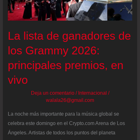
como
respuesta
al
La lista de ganadores de
espectáculo
de
los Grammy 2026:
Bad
principales premios, en
Bunny
en
vivo
la
Super
Deja un comentario
/
Internacional
/
walala26@gmail.com
Bowl
La noche más importante para la música global se
celebra este domingo en el Crypto.com Arena de Los
Ángeles. Artistas de todos los puntos del planeta