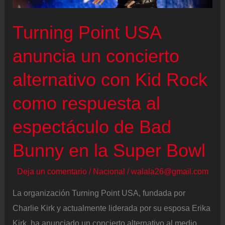
Bad
Bunny:
Turning Point USA
la
taquería
anuncia un concierto
Villa’s
alternativo con Kid Rock
Tacos
en
como respuesta al
el
espectáculo de Bad
Super
Bowl
Bunny en la Super Bowl
LX
Deja un comentario
/
Nacional
/
walala26@gmail.com
La organización Turning Point USA, fundada por
Charlie Kirk y actualmente liderada por su esposa Erika
Kirk, ha anunciado un concierto alternativo al medio