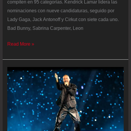
compiten en 95 categorías. Kendrick Lamar lidera las
nominaciones con nueve candidaturas, seguido por
Lady Gaga, Jack Antonoff y Cirkut con siete cada uno.
Bad Bunny, Sabrina Carpenter, Leon
La
Read More »
lista
de
ganadores
de
los
Grammy
2026:
principales
premios,