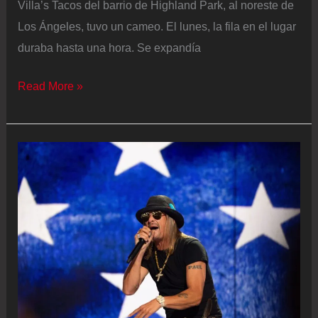
Villa’s Tacos del barrio de Highland Park, al noreste de
Los Ángeles, tuvo un cameo. El lunes, la fila en el lugar
duraba hasta una hora. Se expandía
De
Read More »
un
puesto
ambulante
en
Los
Ángeles
a
compartir
escenario
con