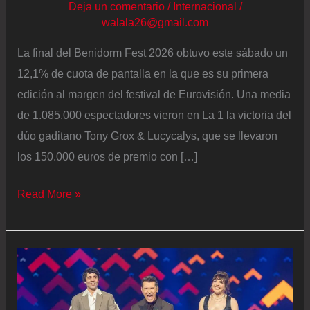
Deja un comentario
/
Internacional
/
walala26@gmail.com
La final del Benidorm Fest 2026 obtuvo este sábado un
12,1% de cuota de pantalla en la que es su primera
edición al margen del festival de Eurovisión. Una media
de 1.085.000 espectadores vieron en La 1 la victoria del
dúo gaditano Tony Grox & Lucycalys, que se llevaron
los 150.000 euros de premio con […]
La
Read More »
final
del
Benidorm
Fest
2026