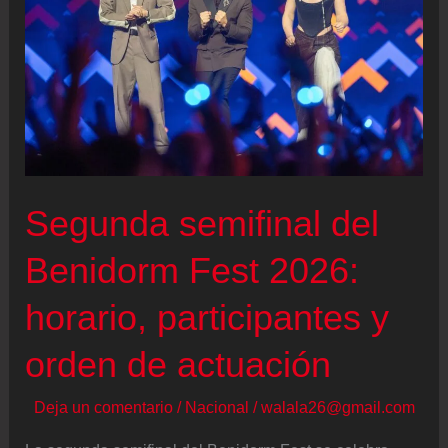
logra
un
12,1%
de
cuota
de
pantalla,
Segunda semifinal del
completando
la
Benidorm Fest 2026:
edición
horario, participantes y
menos
vista
orden de actuación
de
su
Deja un comentario
/
Nacional
/
walala26@gmail.com
historia