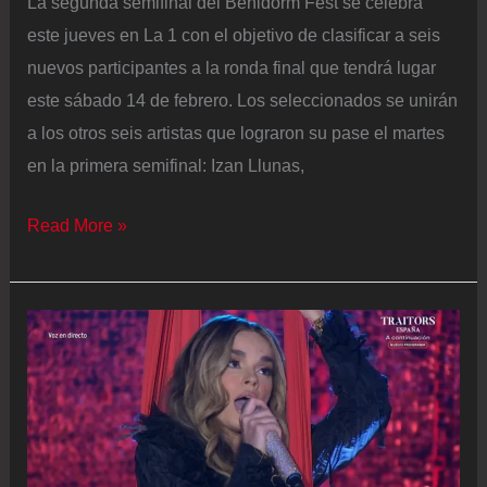
La segunda semifinal del Benidorm Fest se celebra
este jueves en La 1 con el objetivo de clasificar a seis
nuevos participantes a la ronda final que tendrá lugar
este sábado 14 de febrero. Los seleccionados se unirán
a los otros seis artistas que lograron su pase el martes
en la primera semifinal: Izan Llunas,
Segunda
Read More »
semifinal
del
Benidorm
Fest
2026:
horario,
participantes
y