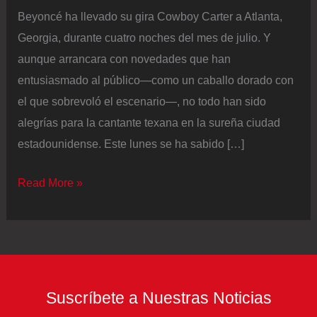
Beyoncé ha llevado su gira Cowboy Carter a Atlanta,
Georgia, durante cuatro noches del mes de julio. Y
aunque arrancara con novedades que han
entusiasmado al público—como un caballo dorado con
el que sobrevoló el escenario—, no todo han sido
alegrías para la cantante texana en la sureña ciudad
estadounidense. Este lunes se ha sabido […]
Unos
Read More »
ladrones
roban
el
coche
de
Suscríbete a Nuestras Noticias
Beyoncé