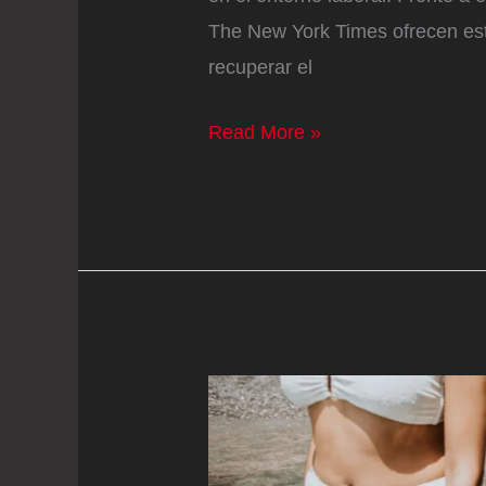
The New York Times ofrecen est
recuperar el
Frases
Read More »
asertivas
que
permiten
retomar
el
control
cuando
alguien
acapara