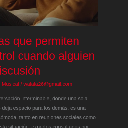
vas que permiten
trol cuando alguien
iscusión
/
Musical
/
walala26@gmail.com
rsación interminable, donde una sola
o deja espacio para los demás, es una
cómoda, tanto en reuniones sociales como
esta situación, expertos consultados por