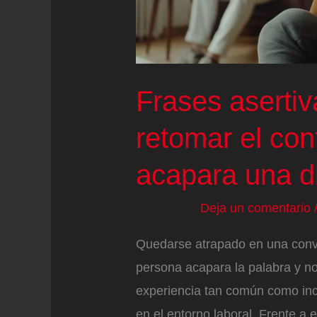
básica
Frases aserti
retomar el con
acapara una d
Deja un comentario
Quedarse atrapado en una conve
persona acapara la palabra y n
experiencia tan común como in
en el entorno laboral. Frente a 