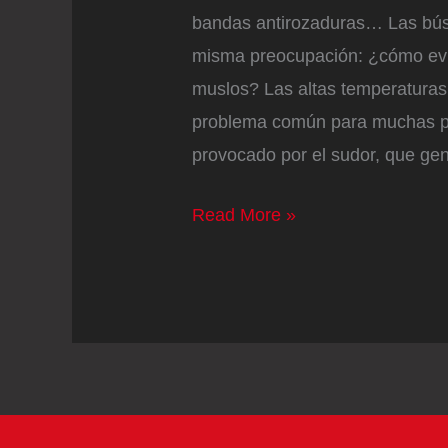
bandas antirozaduras… Las bús
misma preocupación: ¿cómo evit
muslos? Las altas temperaturas,
problema común para muchas per
provocado por el sudor, que gen
Acaba
Read More »
con
las
rozaduras
con
el
‘stick’
mejor