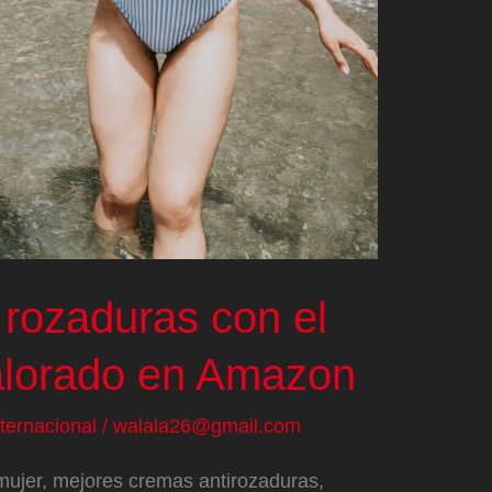
 rozaduras con el
valorado en Amazon
nternacional
/
walala26@gmail.com
mujer, mejores cremas antirozaduras,