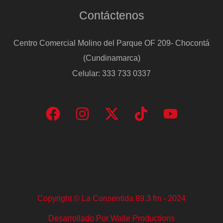
sus
Contáctenos
problemas
conyugales
Centro Comercial Molino del Parque OF 209- Chocontá
y
(Cundinamarca)
su
Celular: 333 733 0337
cáncer
Copyright © La Consentida 89.3 fm - 2024
Desarrollado Por Walle Productions