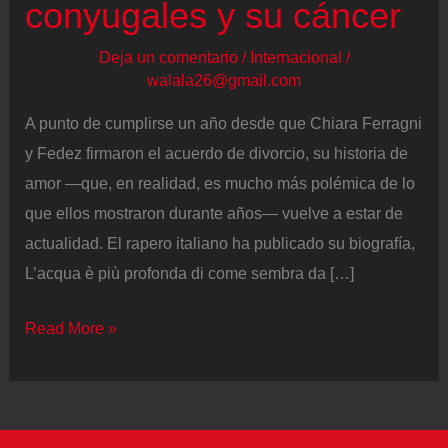
conyugales y su cáncer
Deja un comentario
/
Internacional
/
walala26@gmail.com
A punto de cumplirse un año desde que Chiara Ferragni
y Fedez firmaron el acuerdo de divorcio, su historia de
amor —que, en realidad, es mucho más polémica de lo
que ellos mostraron durante años— vuelve a estar de
actualidad. El rapero italiano ha publicado su biografía,
L’acqua è più profonda di come sembra da […]
Fedez
Read More »
repasa
los
capítulos
más