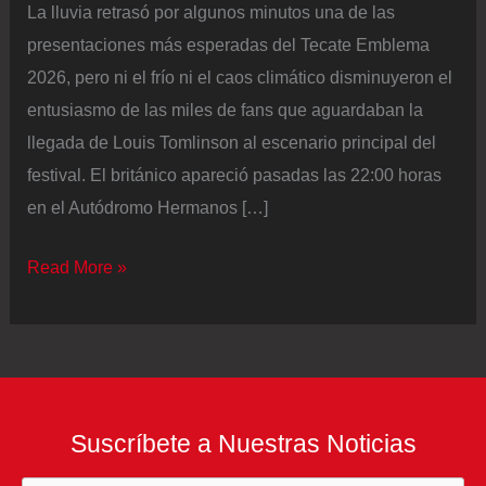
La lluvia retrasó por algunos minutos una de las
presentaciones más esperadas del Tecate Emblema
2026, pero ni el frío ni el caos climático disminuyeron el
entusiasmo de las miles de fans que aguardaban la
llegada de Louis Tomlinson al escenario principal del
festival. El británico apareció pasadas las 22:00 horas
en el Autódromo Hermanos […]
Louis
Read More »
Tomlinson
conquista
el
Tecate
Emblema
Suscríbete a Nuestras Noticias
2026