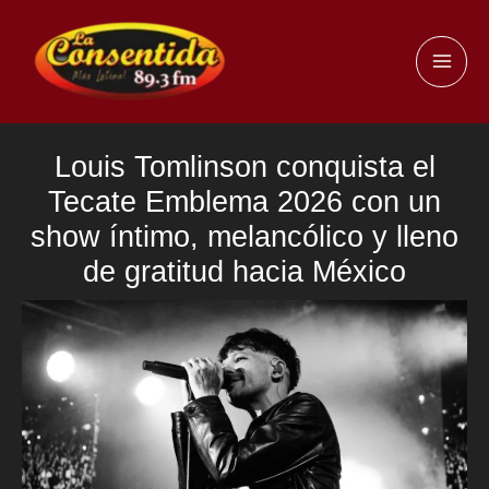
Ir
al
MAI
contenido
ME
Louis Tomlinson conquista el
Tecate Emblema 2026 con un
show íntimo, melancólico y lleno
de gratitud hacia México