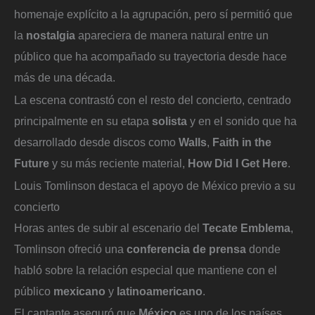
homenaje explícito a la agrupación, pero sí permitió que
la
nostalgia
apareciera de manera natural entre un
público que ha acompañado su trayectoria desde hace
más de una década.
La escena contrastó con el resto del concierto, centrado
principalmente en su etapa
solista
y en el sonido que ha
desarrollado desde discos como
Walls
,
Faith in the
Future
y su más reciente material,
How Did I Get Here
.
Louis Tomlinson destaca el apoyo de México previo a su
concierto
Horas antes de subir al escenario del
Tecate Emblema
,
Tomlinson ofreció una
conferencia de prensa
donde
habló sobre la relación especial que mantiene con el
público
mexicano
y
latinoamericano
.
El cantante aseguró que
México
es uno de los países