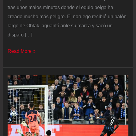
tras unos malos minutos donde el equio belga ha
creado mucho más peligro. El noruego recibió un balón
largo de Oblak, aguantó ante su marca y sacó un
disparo […]
Atlético
Read More »
–
Brujas
en
directo
|
Sorloth
adelanta
al
Atlético