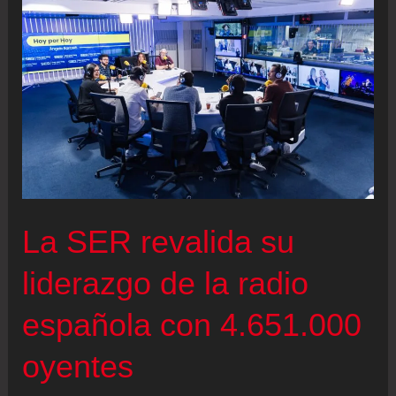
la
fuerza
del
periodismo
frente
a
la
mentira
La SER revalida su
liderazgo de la radio
española con 4.651.000
oyentes