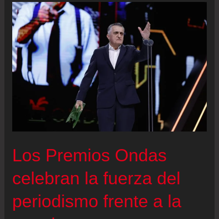
anorexia
y
me
obsesiona
ese
tema.
Hay
pocas
películas
sobre
Los Premios Ondas
ello”
celebran la fuerza del
periodismo frente a la