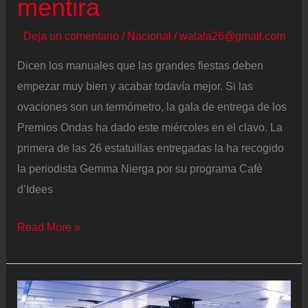
mentira
Deja un comentario
/
Nacional
/
walala26@gmail.com
Dicen los manuales que las grandes fiestas deben
empezar muy bien y acabar todavía mejor. Si las
ovaciones son un termómetro, la gala de entrega de los
Premios Ondas ha dado este miércoles en el clavo. La
primera de las 26 estatuillas entregadas la ha recogido
la periodista Gemma Nierga por su programa Cafè
d’Idees
Los
Read More »
Premios
Ondas
celebran