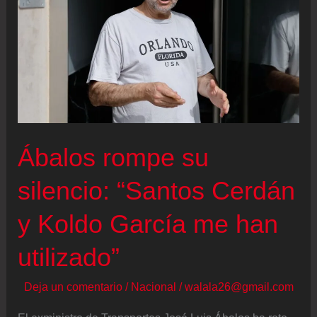
la
radio
española
con
4.651.000
oyentes
Ábalos rompe su
silencio: “Santos Cerdán
y Koldo García me han
utilizado”
Deja un comentario
/
Nacional
/
walala26@gmail.com