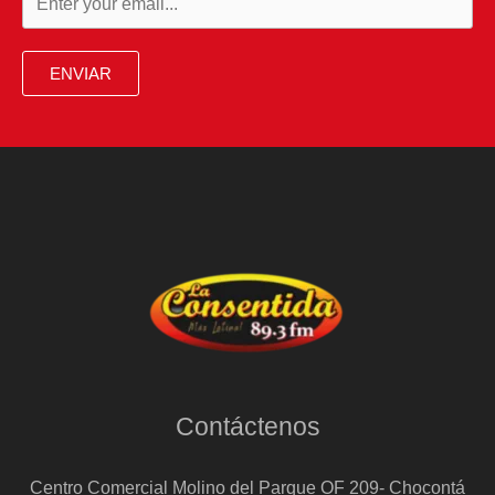
García
me
ENVIAR
han
utilizado”
Contáctenos
Centro Comercial Molino del Parque OF 209- Chocontá