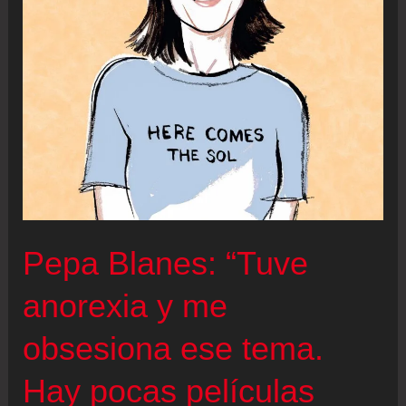
Pepa Blanes: “Tuve
anorexia y me
obsesiona ese tema.
Hay pocas películas