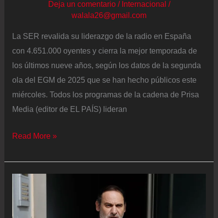
Deja un comentario
/
Internacional
/
walala26@gmail.com
La SER revalida su liderazgo de la radio en España
con 4.651.000 oyentes y cierra la mejor temporada de
los últimos nueve años, según los datos de la segunda
ola del EGM de 2025 que se han hecho públicos este
miércoles. Todos los programas de la cadena de Prisa
Media (editor de EL PAÍS) lideran
La
Read More »
SER
revalida
su
liderazgo
de