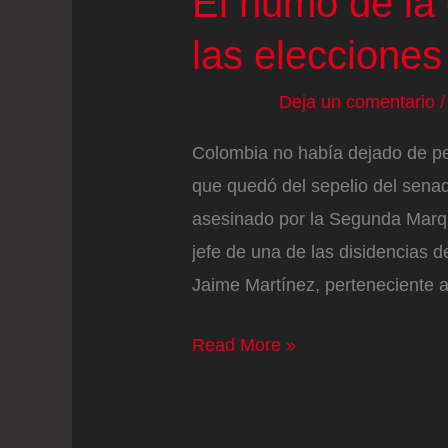
El humo de la
las eleccione
Deja un comentario
Colombia no había dejado de perc
que quedó del sepelio del sena
asesinado por la Segunda Marqu
jefe de una de las disidencias 
Jaime Martínez, perteneciente 
El
Read More »
humo
de
la