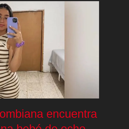
olombiana encuentra
 una bebé de ocho