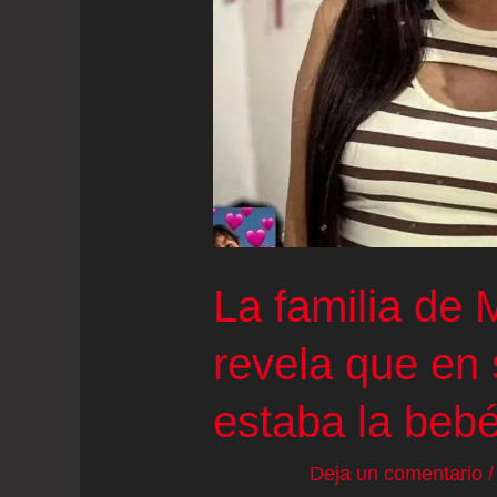
“Corresponderían
a
los
de
la
hija
de
María
La familia de 
Camila
Potosí”
revela que en
estaba la beb
Deja un comentario