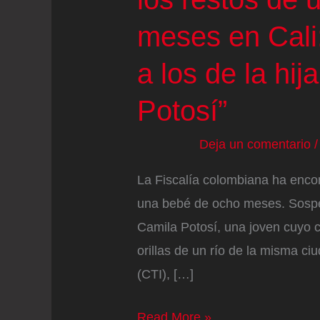
meses en Cali
a los de la hi
Potosí”
Deja un comentario
La Fiscalía colombiana ha encon
una bebé de ocho meses. Sospec
Camila Potosí, una joven cuyo cu
orillas de un río de la misma ci
(CTI), […]
La
Read More »