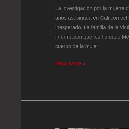
La investigación por la muerte 
años asesinada en Cali con oc
inesperado. La familia de la ví
información que les ha dado Med
cuerpo de la mujer
La
Read More »
familia
de
María
Camila
Potosí
revela