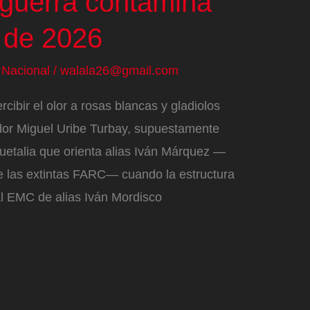
 guerra contamina
s de 2026
/
Nacional
/
walala26@gmail.com
ibir el olor a rosas blancas y gladiolos
dor Miguel Uribe Turbay, supuestamente
etalia que orienta alias Iván Márquez —
de las extintas FARC— cuando la estructura
al EMC de alias Iván Mordisco