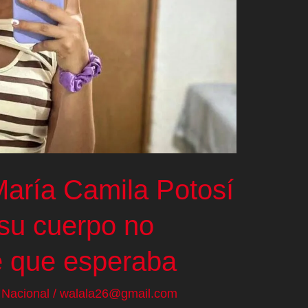
María Camila Potosí
 su cuerpo no
é que esperaba
/
Nacional
/
walala26@gmail.com