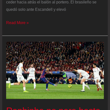
ceder hacia atrás el balón al portero. El brasileño se
quedó solo ante Escandell y elevó
Barcelona
Read More »
–
Oviedo
en
directo
|
Raphinha
aprovecha
un
error
de
David