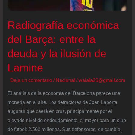
Barça
con
Radiografía económica
un
gol
del Barça: entre la
de
deuda y la ilusión de
penalti
antes
Lamine
del
descanso
Deja un comentario
/
Nacional
/
walala26@gmail.com
El análisis de la economía del Barcelona parece una
moneda en el aire. Los detractores de Joan Laporta
auguran que caerá en cruz, principalmente por el
elevado nivel de endeudamiento, el mayor para un club
de fútbol: 2.500 millones. Sus defensores, en cambio,