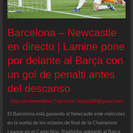
Llorente,
titulares
en
Barcelona – Newcastle
la
medular
en directo | Lamine pone
por delante al Barça con
un gol de penalti antes
del descanso
Deja un comentario
/
Nacional
/
walala26@gmail.com
El Barcelona está ganando al Newcastle este miércoles
en la vuelta de los octavos de final de la Champions
League en el Camp Nou. Raphinha adelantó al Barça