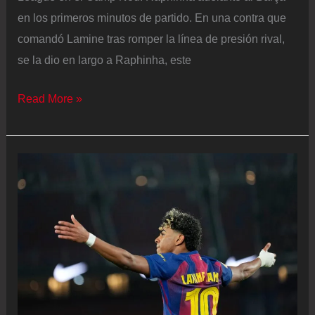
en los primeros minutos de partido. En una contra que
comandó Lamine tras romper la línea de presión rival,
se la dio en largo a Raphinha, este
Barcelona
Read More »
–
Newcastle
en
directo
|
Lamine
pone
por
delante
al