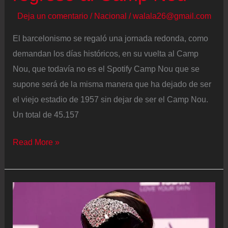
Deja un comentario
/
Nacional
/
walala26@gmail.com
El barcelonismo se regaló una jornada redonda, como
demandan los días históricos, en su vuelta al Camp
Nou, que todavía no es el Spotify Camp Nou que se
supone será de la misma manera que ha dejado de ser
el viejo estadio de 1957 sin dejar de ser el Camp Nou.
Un total de 45.157
La
Read More »
fiesta
redonda
del
Barça
en