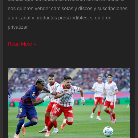
nos quieren vender camisetas y discos y suscripciones
a un canal y productos prescindibles, si quieren
privatizar
Rosalía,
Read More »
Messi
y
los
últimos
románticos