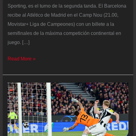
Sporting, es el turno de la segunda tanda. El Barcelona
recibe al Atlético de Madrid en el Camp Nou (21.00,
Movistar+ Liga de Campeones) con un billete a la
semifinales de la máxima competición continental en
juego. […]
Barcelona
Read More »
–
Atlético
en
directo
|
Eric
García
y