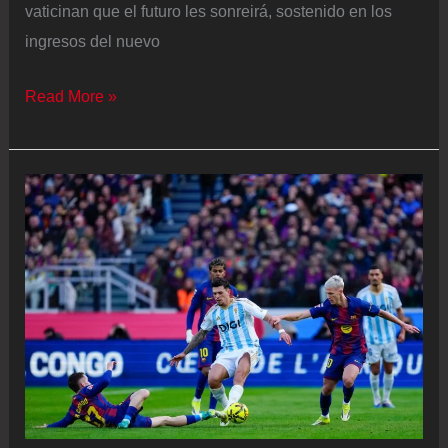
vaticinan que el futuro les sonreirá, sostenido en los
ingresos del nuevo
Radiografía
Read More »
económica
del
Barça:
entre
la
deuda
y
la
ilusión
de
Lamine