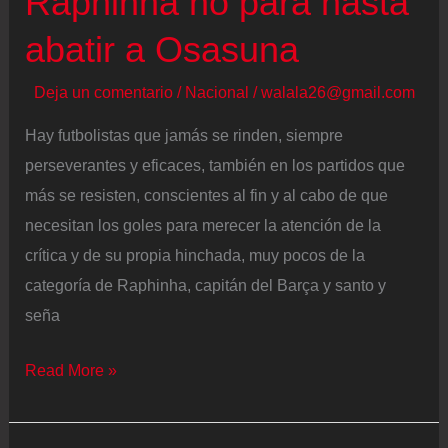
Raphinha no para hasta
Costas
y
abatir a Osasuna
amplía
Deja un comentario
/
Nacional
/
walala26@gmail.com
la
ventaja
Hay futbolistas que jamás se rinden, siempre
perseverantes y eficaces, también en los partidos que
más se resisten, conscientes al fin y al cabo de que
necesitan los goles para merecer la atención de la
crítica y de su propia hinchada, muy pocos de la
categoría de Raphinha, capitán del Barça y santo y
seña
Raphinha
Read More »
no
para