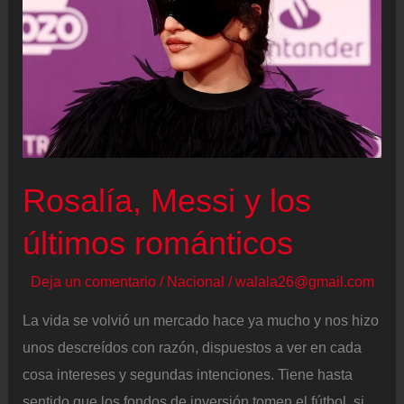
el
día
del
regreso
al
Camp
Nou
Rosalía, Messi y los
últimos románticos
Deja un comentario
/
Nacional
/
walala26@gmail.com
La vida se volvió un mercado hace ya mucho y nos hizo
unos descreídos con razón, dispuestos a ver en cada
cosa intereses y segundas intenciones. Tiene hasta
sentido que los fondos de inversión tomen el fútbol, si