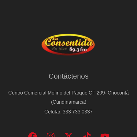
Barça
ante
en
el
último
minuto
(2-
1)
Contáctenos
Centro Comercial Molino del Parque OF 209- Chocontá
(Cundinamarca)
Celular: 333 733 0337