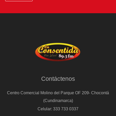
por
agredir
sexualmente
de
manera
continuada
a
la
hija
de
Contáctenos
su
pareja
Centro Comercial Molino del Parque OF 209- Chocontá
(Cundinamarca)
Celular: 333 733 0337