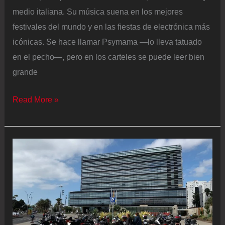
medio italiana. Su música suena en los mejores
festivales del mundo y en las fiestas de electrónica más
icónicas. Se hace llamar Psymama —lo lleva tatuado
en el pecho—, pero en los carteles se puede leer bien
grande
Indira
Read More »
Paganotto
es
la
DJ
del
momento
y
está