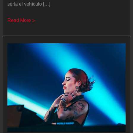
sería el vehículo […]
Música
Read More »
para
encontrar
un
hogar