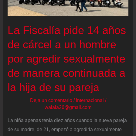
haciendo
historia:
“Hay
La Fiscalía pide 14 años
mucha
de cárcel a un hombre
gente
flipando,
por agredir sexualmente
pero
es
de manera continuada a
lo
la hija de su pareja
que
tiene
Deja un comentario
/
Internacional
/
ser
walala26@gmail.com
una
La niña apenas tenía diez años cuando la nueva pareja
mujer
de su madre, de 21, empezó a agredirla sexualmente
fuerte