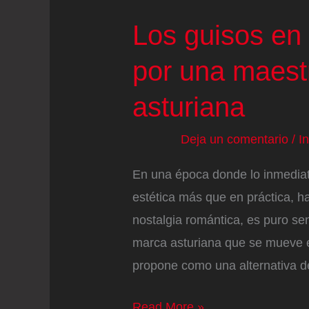
Los guisos en
por una maest
asturiana
Deja un comentario
/
I
En una época donde lo inmediato
estética más que en práctica, ha
nostalgia romántica, es puro s
marca asturiana que se mueve ent
propone como una alternativa d
Los
Read More »