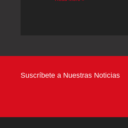
guisos
en
conserva
firmados
por
una
maestra
Suscríbete a Nuestras Noticias
guisandera
asturiana