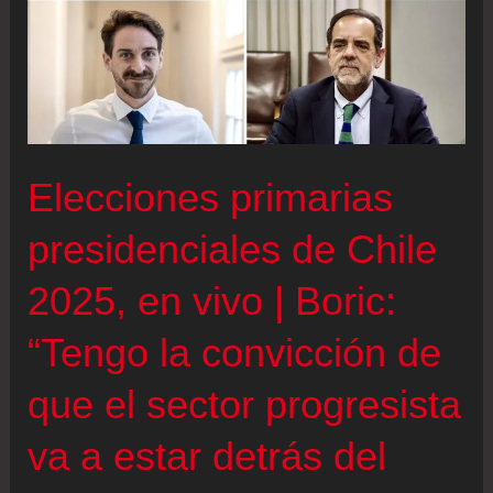
Elecciones primarias
presidenciales de Chile
2025, en vivo | Boric:
“Tengo la convicción de
que el sector progresista
va a estar detrás del