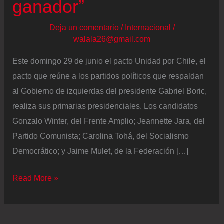
ganador”
Deja un comentario
/
Internacional
/
walala26@gmail.com
Este domingo 29 de junio el pacto Unidad por Chile, el
pacto que reúne a los partidos políticos que respaldan
al Gobierno de izquierdas del presidente Gabriel Boric,
realiza sus primarias presidenciales. Los candidatos
Gonzalo Winter, del Frente Amplio; Jeannette Jara, del
Partido Comunista; Carolina Tohá, del Socialismo
Democrático; y Jaime Mulet, de la Federación […]
Elecciones
Read More »
primarias
presidenciales
de