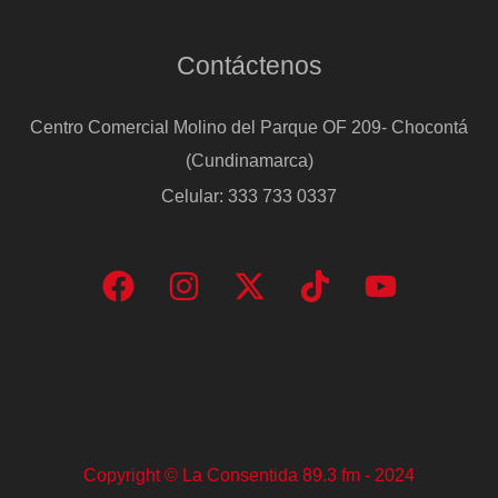
a
Contáctenos
estar
detrás
Centro Comercial Molino del Parque OF 209- Chocontá
del
(Cundinamarca)
ganador”
Celular: 333 733 0337
Copyright © La Consentida 89.3 fm - 2024