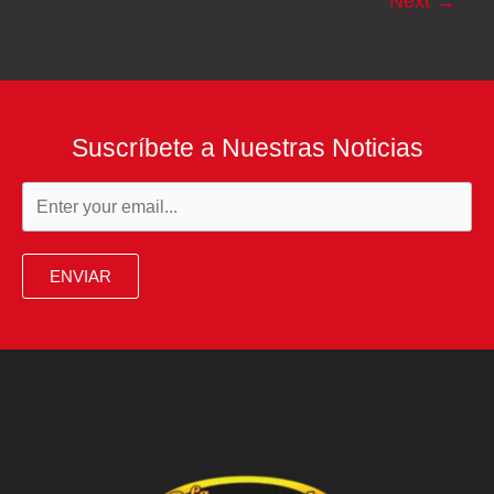
Next
→
Maduro,
según
el
portal
Axios
Suscríbete a Nuestras Noticias
ENVIAR