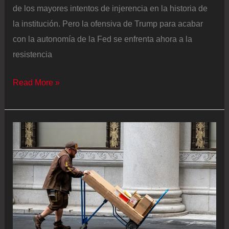
de los mayores intentos de injerencia en la historia de
la institución. Pero la ofensiva de Trump para acabar
con la autonomía de la Fed se enfrenta ahora a la
resistencia
El
Read More »
acoso
de
Trump
al
presidente
de
la
Reserva
Federal