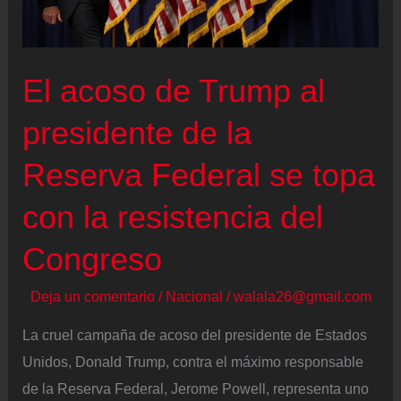
el
‘consejo
de
El acoso de Trump al
la
presidente de la
paz’
que
Reserva Federal se topa
supervisará
la
con la resistencia del
reconstrucción
Congreso
de
Gaza
Deja un comentario
/
Nacional
/
walala26@gmail.com
La cruel campaña de acoso del presidente de Estados
Unidos, Donald Trump, contra el máximo responsable
de la Reserva Federal, Jerome Powell, representa uno