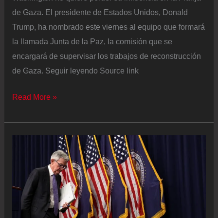
de Gaza. El presidente de Estados Unidos, Donald
Trump, ha nombrado este viernes al equipo que formará
la llamada Junta de la Paz, la comisión que se
encargará de supervisar los trabajos de reconstrucción
de Gaza. Seguir leyendo Source link
Trump
Read More »
elige
a
Blair,
Kushner,
Witkoff
y
Rubio
para