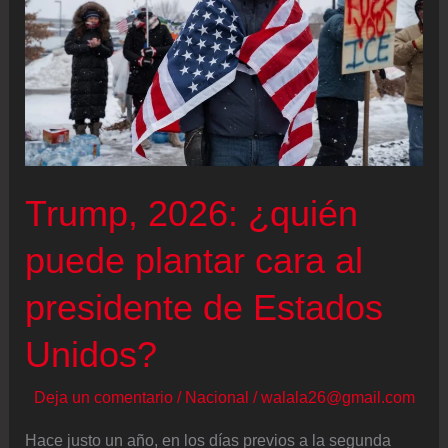
nueva
empresa
conjunta
que
le
permita
operar
Trump, 2026: ¿quién
en
Estados
puede plantar cara al
Unidos
presidente de Estados
Unidos?
Deja un comentario
/
Nacional
/
walala26@gmail.com
Hace justo un año, en los días previos a la segunda