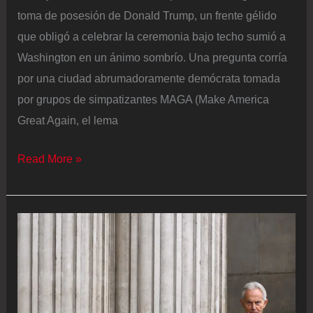
toma de posesión de Donald Trump, un frente gélido
que obligó a celebrar la ceremonia bajo techo sumió a
Washington en un ánimo sombrío. Una pregunta corría
por una ciudad abrumadoramente demócrata tomada
por grupos de simpatizantes MAGA (Make America
Great Again, el lema
Trump,
Read More »
2026:
¿quién
puede
plantar
cara
al
presidente