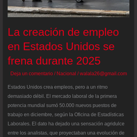
se
topa
con
La creación de empleo
la
resistencia
en Estados Unidos se
del
frena durante 2025
Congreso
Deja un comentario
/
Nacional
/
walala26@gmail.com
Estados Unidos crea empleos, pero a un ritmo
demasiado débil. El mercado laboral de la primera
potencia mundial sumó 50.000 nuevos puestos de
trabajo en diciembre, según la Oficina de Estadísticas
Laborales. El dato ha dejado una sensación agridulce
entre los analistas, que proyectaban una evolución de