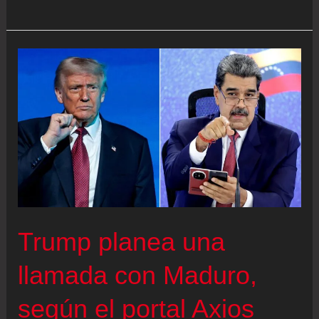
anuncia
el
cierre
total
del
espacio
aéreo
de
Venezuela
Trump planea una
llamada con Maduro,
según el portal Axios