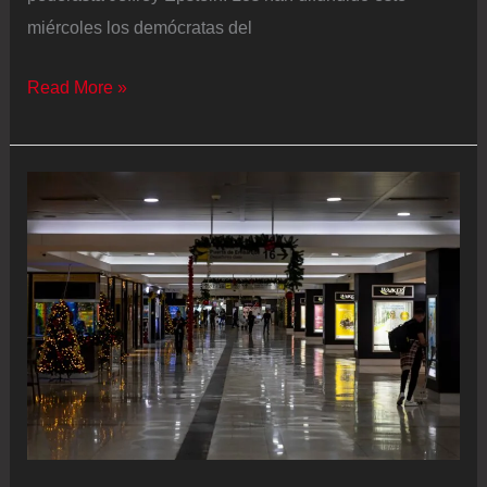
miércoles los demócratas del
Los
Read More »
demócratas
del
Congreso
difunden
en
dos
partes
más
de
200
imágenes
y