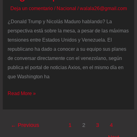
Deja un comentario
/
Nacional
/
walala26@gmail.com
¿Donald Trump y Nicolás Maduro hablando? La
perspectiva está sobre la mesa, a pesar de las máximas
tensiones entre Estados Unidos y Venezuela. El
republicano ha dado a conocer a su equipo sus planes
de conversar directamente con el venezolano, según
publica el portal de noticias Axios, en el mismo día en
que Washington ha
Trump
Read More »
planea
una
llamada
←
Previous
1
2
3
4
con