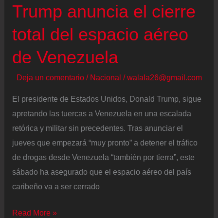
Trump anuncia el cierre
vídeos
inéditos
total del espacio aéreo
de
de Venezuela
la
“isla
Deja un comentario
/
Nacional
/
walala26@gmail.com
de
los
El presidente de Estados Unidos, Donald Trump, sigue
pedófilos”
apretando las tuercas a Venezuela en una escalada
de
retórica y militar sin precedentes. Tras anunciar el
Jeffrey
jueves que empezará “muy pronto” a detener el tráfico
Epstein
de drogas desde Venezuela “también por tierra”, este
sábado ha asegurado que el espacio aéreo del país
caribeño va a ser cerrado
Trump
Read More »