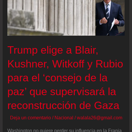
de
Estados
Unidos?
Trump elige a Blair,
Kushner, Witkoff y Rubio
para el ‘consejo de la
paz’ que supervisará la
reconstrucción de Gaza
Deja un comentario
/
Nacional
/
walala26@gmail.com
Washington no quiere perder su influencia en la Franja