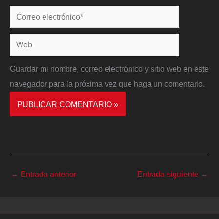
Correo
electrónico*
Web
Guardar mi nombre, correo electrónico y sitio web en este
navegador para la próxima vez que haga un comentario.
←
Entrada anterior
Entrada siguiente
→