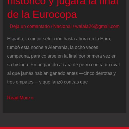
histórico y jugará la final
Coll
de la Eurocopa
hasta
los
Deja un comentario
/
Nacional
/
walala26@gmail.com
pases
España, la mejor selección hasta ahora en la Euro,
de
tumbó esta noche a Alemania, la ocho veces
Patri
campeona, para colarse en la final por primera vez en
Guijarro
su historia. En un partido a cara de perro contra un rival
al que jamás habían ganado antes —cinco derrotas y
tres empates— y que lanzó contras que
España
Read More »
derriba
ante
Alemania