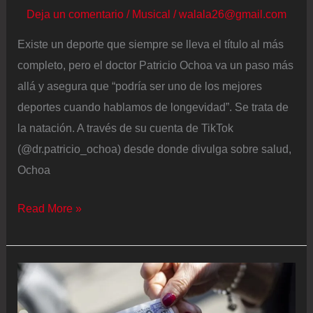
Deja un comentario
/
Musical
/
walala26@gmail.com
Existe un deporte que siempre se lleva el título al más
completo, pero el doctor Patricio Ochoa va un paso más
allá y asegura que “podría ser uno de los mejores
deportes cuando hablamos de longevidad”. Se trata de
la natación. A través de su cuenta de TikTok
(@dr.patricio_ochoa) desde donde divulga sobre salud,
Ochoa
Patricio
Read More »
Ochoa,
doctor:
“La
natación
podría