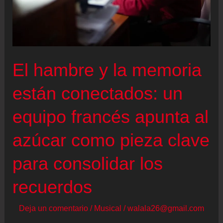
líder
de
una
red
El hambre y la memoria
que
gestionó
están conectados: un
ayudas
equipo francés apunta al
públicas
a
azúcar como pieza clave
Plus
para consolidar los
Ultra
por
recuerdos
53
millones
Deja un comentario
/
Musical
/
walala26@gmail.com
de