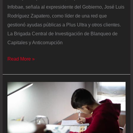
Infobae, señala al expresidente del Gobierno, José Luis
Rodríguez Zapatero, como líder de una red que
gestionó ayudas públicas a Plus Ultra y otros clientes.
La Brigada Central de Investigación de Blanqueo de
Capitales y Anticorrupción
El
Read More »
informe
de
la
UDEF
señala
a
Zapatero
como