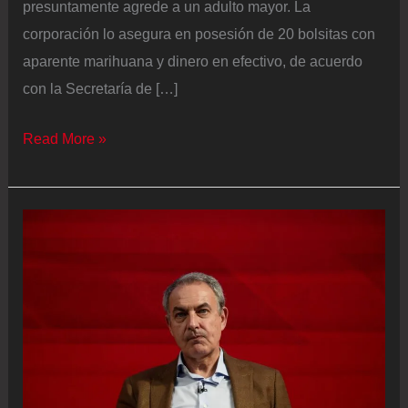
presuntamente agrede a un adulto mayor. La
corporación lo asegura en posesión de 20 bolsitas con
aparente marihuana y dinero en efectivo, de acuerdo
con la Secretaría de […]
Hombre
Read More »
que
golpeó
a
anciano
que
pasaba
en
su
camino