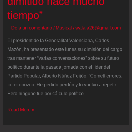
dimitido hace mucho
sábado
tiempo”
Deja un comentario
/
Musical
/
walala26@gmail.com
El president de la Generalitat Valenciana, Carlos
Mazón, ha presentado este lunes su dimisión del cargo
tras mantener “varias conversaciones” sobre su futuro
político durante la pasada jornada con el líder del
Partido Popular, Alberto Núñez Feijóo. “Cometí errores,
lo reconozco. He pedido perdón y lo vuelvo a repetir.
Pero ninguno fue por cálculo político
Dimite
Read More »
Carlos
Mazón