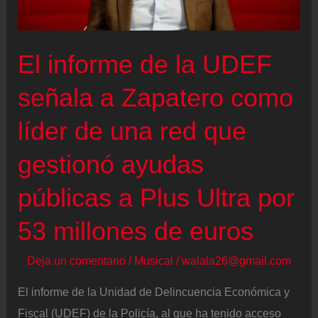
en
la
CDMX
El informe de la UDEF
fue
detenido
señala a Zapatero como
con
líder de una red que
droga
gestionó ayudas
públicas a Plus Ultra por
53 millones de euros
Deja un comentario
/
Musical
/
walala26@gmail.com
El informe de la Unidad de Delincuencia Económica y
Fiscal (UDEF) de la Policía, al que ha tenido acceso