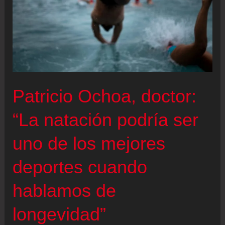
un
equipo
francés
apunta
al
azúcar
Patricio Ochoa, doctor:
como
pieza
“La natación podría ser
clave
uno de los mejores
para
consolidar
deportes cuando
los
hablamos de
recuerdos
longevidad”