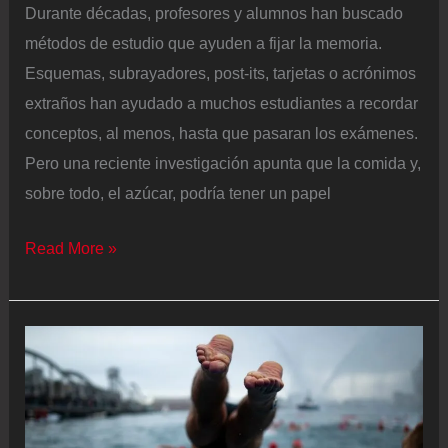
Durante décadas, profesores y alumnos han buscado
euros
métodos de estudio que ayuden a fijar la memoria.
Esquemas, subrayadores, post-its, tarjetas o acrónimos
extraños han ayudado a muchos estudiantes a recordar
conceptos, al menos, hasta que pasaran los exámenes.
Pero una reciente investigación apunta que la comida y,
sobre todo, el azúcar, podría tener un papel
El
Read More »
hambre
y
la
memoria
están
conectados: