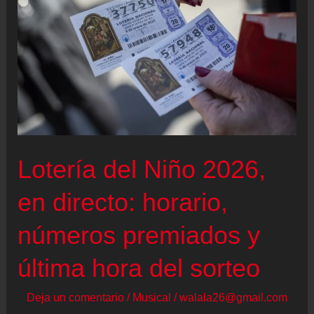
ser
uno
de
los
mejores
deportes
cuando
Lotería del Niño 2026,
hablamos
de
en directo: horario,
longevidad”
números premiados y
última hora del sorteo
Deja un comentario
/
Musical
/
walala26@gmail.com