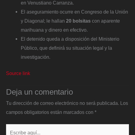
en Venustiano Carranza.
El aseguramiento ocurre en Congreso de la Unión
y Diagonal; le hallan
20 bolsitas
con aparente
marihuana y dinero en efectivo.
El detenido queda a disposición del Ministerio
Público, que definirá su situación legal y la
investigación.
Source link
Deja un comentario
Tu dirección de correo electrónico no será publicada.
Los
campos obligatorios están marcados con
*
Escribe