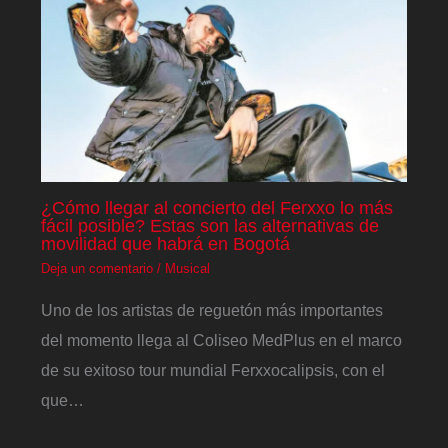
¿Cómo llegar al concierto del Ferxxo lo más
fácil posible? Estas son las alternativas de
movilidad que habrá en Bogotá
Deja un comentario
/
Musical
Uno de los artistas de reguetón más importantes
del momento llega al Coliseo MedPlus en el marco
de su exitoso tour mundial Ferxxocalipsis, con el
que…