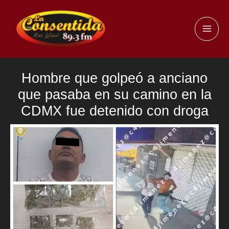
Ir
al
MAI
contenido
ME
Hombre que golpeó a anciano
que pasaba en su camino en la
CDMX fue detenido con droga