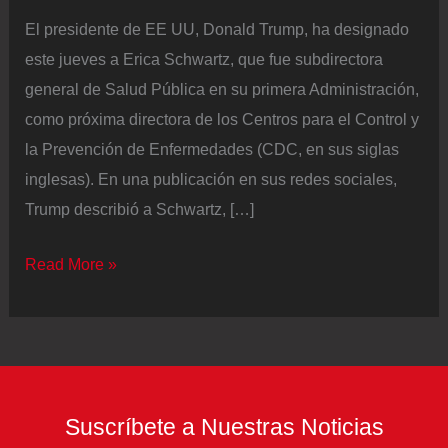
El presidente de EE UU, Donald Trump, ha designado
este jueves a Erica Schwartz, que fue subdirectora
general de Salud Pública en su primera Administración,
como próxima directora de los Centros para el Control y
la Prevención de Enfermedades (CDC, en sus siglas
inglesas). En una publicación en sus redes sociales,
Trump describió a Schwartz, […]
Trump
Read More »
pone
a
una
veterana
médica
Suscríbete a Nuestras Noticias
militar