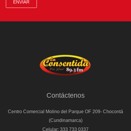
ENVIAR
y
elevar
la
decoración
al
máximo
Contáctenos
Centro Comercial Molino del Parque OF 209- Chocontá
(Cundinamarca)
Celular: 333 733 0337