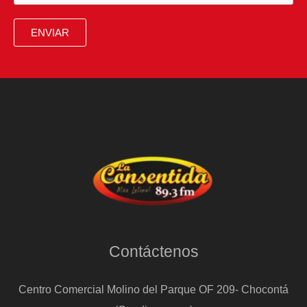
y
servicios
ENVIAR
mínimos
Contáctenos
Centro Comercial Molino del Parque OF 209- Chocontá