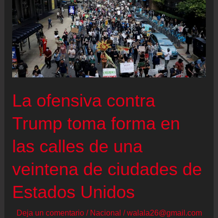
Trump
de
desplegar
la
Guardia
Nacional
La ofensiva contra
en
Chicago
Trump toma forma en
las calles de una
veintena de ciudades de
Estados Unidos
Deja un comentario
/
Nacional
/
walala26@gmail.com