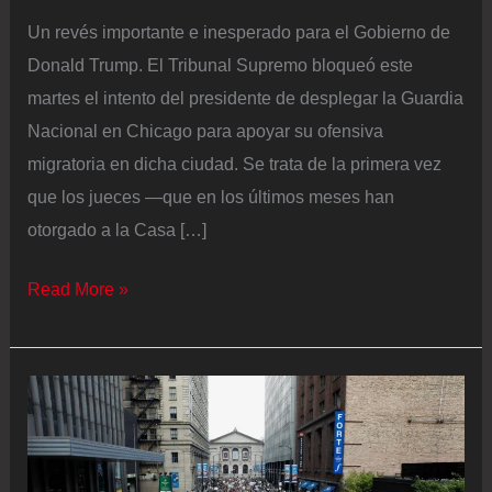
Un revés importante e inesperado para el Gobierno de
Donald Trump. El Tribunal Supremo bloqueó este
martes el intento del presidente de desplegar la Guardia
Nacional en Chicago para apoyar su ofensiva
migratoria en dicha ciudad. Se trata de la primera vez
que los jueces —que en los últimos meses han
otorgado a la Casa […]
El
Read More »
Tribunal
Supremo
bloquea
el
intento
de