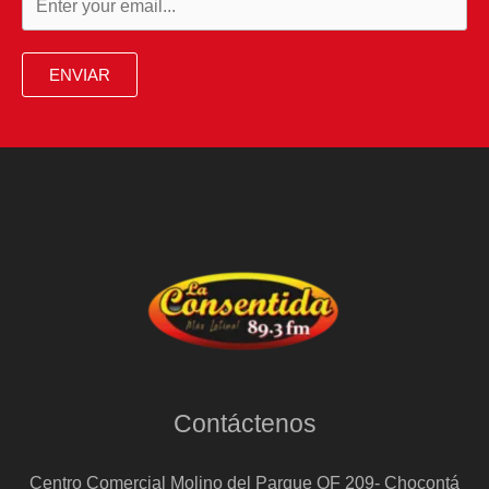
calles
de
ENVIAR
una
veintena
de
ciudades
de
Estados
Unidos
Contáctenos
Centro Comercial Molino del Parque OF 209- Chocontá