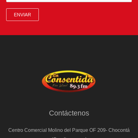
de
Chocolate
ENVIAR
Bienestar
está
lista
para
su
venta
Contáctenos
Centro Comercial Molino del Parque OF 209- Chocontá