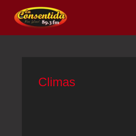
Ir
al
contenido
Climas