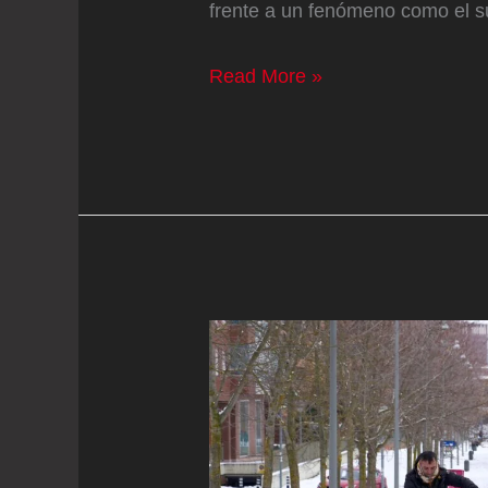
frente a un fenómeno como el s
Podcast
Read More »
|
¿Estamos
listos
para
el
fenómeno
del
súper
niño?