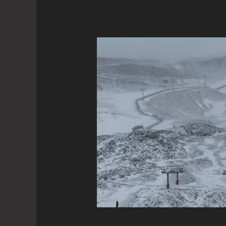
una
jornada
muy
fría
en
la
que
se
esperan
temperaturas
por
debajo
de
-10