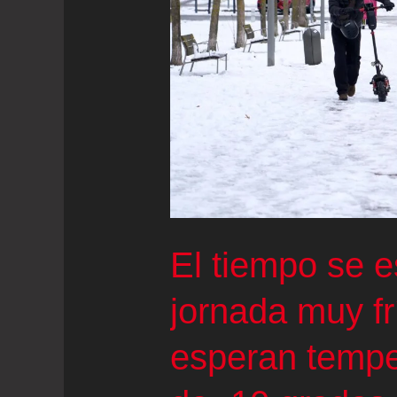
El tiempo se e
jornada muy fr
esperan tempe