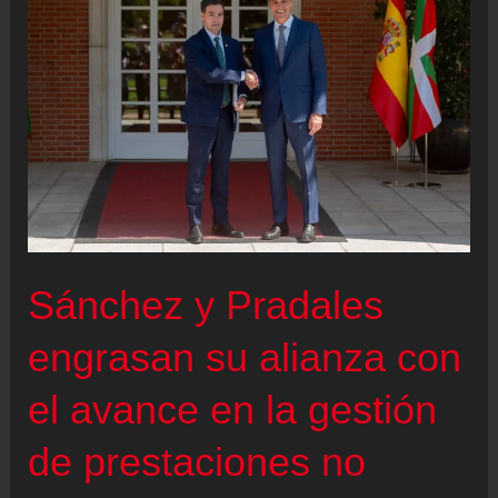
Extremadura:
gana
Guardiola
sin
mayoría
absoluta,
se
dispara
Vox
Sánchez y Pradales
y
se
engrasan su alianza con
hunde
el avance en la gestión
el
PSOE
de prestaciones no