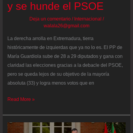
punto
y se hunde el PSOE
y
Deja un comentario
/
Internacional
/
medio
walala26@gmail.com
por
encima
La derecha arrolla en Extremadura, tierra
de
históricamente de izquierdas que ya no lo es. El PP de
2023
María Guardiola sube de 28 a 29 diputados y gana con
claridad las elecciones gracias a la debacle del PSOE,
pero se queda lejos de su objetivo de la mayoría
absoluta (33) y logra menos votos que en
La
Read More »
derecha
arrolla
en