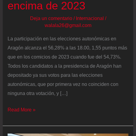
encima de 2023
Deja un comentario
/
Internacional
/
walala26@gmail.com
La participación en las elecciones autonómicas en
Aragón alcanza el 56,28% a las 18.00, 1,55 puntos más
que en los comicios de 2023 cuando fue del 54,73%.
Todos los candidatos a la presidencia de Aragón han
depositado ya sus votos para las elecciones
autonómicas, que por primera vez no coinciden con
ninguna otra votación, y […]
Elecciones
Read More »
en
Aragón