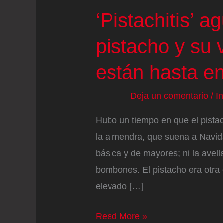
‘Pistachitis’ a
pistacho y su v
están hasta en
Deja un comentario
/
I
Hubo un tiempo en que el pistac
la almendra, que suena a Navid
básica y de mayores; ni la avel
bombones. El pistacho era otra 
elevado […]
‘Pistachitis’
Read More »