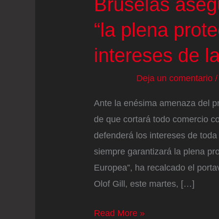
Bruselas aseg
“la plena prot
intereses de l
Deja un comentario
Ante la enésima amenaza del p
de que cortará todo comercio c
defenderá los intereses de tod
siempre garantizará la plena pro
Europea”, ha recalcado el porta
Olof Gill, este martes, […]
Bruselas
Read More »