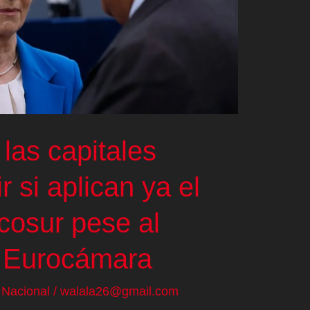
las capitales
 si aplican ya el
cosur pese al
a Eurocámara
/
Nacional
/
walala26@gmail.com