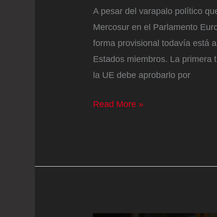
A pesar del varapalo político qu
Mercosur en el Parlamento Europ
forma provisional todavía está 
Estados miembros. La primera ti
la UE debe aprobarlo por
La
Read More »
Comisión
y
las
capitales
deberán
decidir
si