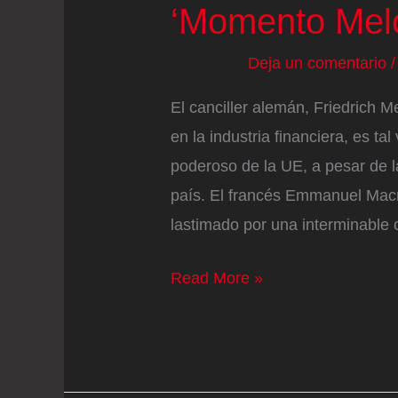
‘Momento Melo
Deja un comentario
El canciller alemán, Friedrich 
en la industria financiera, es ta
poderoso de la UE, a pesar de l
país. El francés Emmanuel Macro
lastimado por una interminable c
‘Momento
Read More »
Meloni’
en
Bruselas