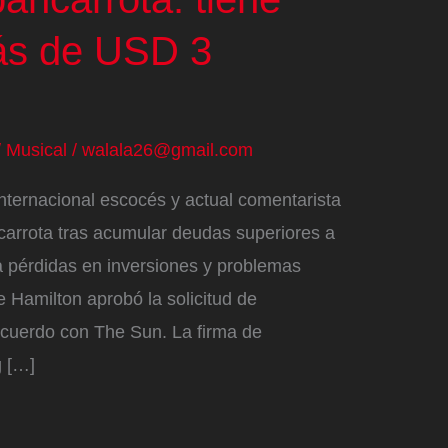
ás de USD 3
/
Musical
/
walala26@gmail.com
nternacional escocés y actual comentarista
carrota tras acumular deudas superiores a
a pérdidas en inversiones y problemas
de Hamilton aprobó la solicitud de
acuerdo con The Sun. La firma de
g […]