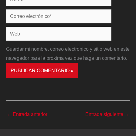
Correo
electrónico*
Web
Guardar mi nombre, correo electrónico y sitio web en este
navegador para la próxima vez que haga un comentario.
←
Entrada anterior
Entrada siguiente
→