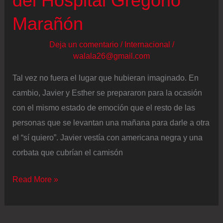
del Hospital Gregorio
una
Marañón
dictadura
comunista”
Deja un comentario
/
Internacional
/
walala26@gmail.com
Tal vez no fuera el lugar que hubieran imaginado. En
cambio, Javier y Esther se prepararon para la ocasión
con el mismo estado de emoción que el resto de las
personas que se levantan una mañana para darle a otra
el “sí quiero”. Javier vestía con americana negra y una
corbata que cubrían el camisón
La
Read More »
mañana
en